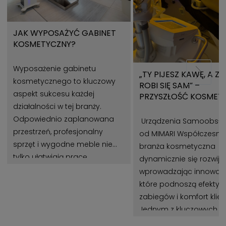
JAK WYPOSAŻYĆ GABINET
KOSMETYCZNY?
Wyposażenie gabinetu
„TY PIJESZ KAWĘ, A Z
kosmetycznego to kluczowy
ROBI SIĘ SAM” –
aspekt sukcesu każdej
PRZYSZŁOŚĆ KOSMET
działalności w tej branży.
Z URZĄDZENIAMI MIMA
Odpowiednio zaplanowana
Urządzenia Samoobsł
przestrzeń, profesjonalny
od MIMARI Współczesna
sprzęt i wygodne meble nie
branża kosmetyczna
tylko ułatwiają pracę
dynamicznie się rozwija,
kosmetologom, ale także
wprowadzając innowacj
wpływają na zadowolenie
które podnoszą efekty
klientów. Gabinet
zabiegów i komfort klie
kosmetyczny powinien być
Jednym z kluczowych t
miejscem, które łączy estetykę,
jest automatyzacja pr