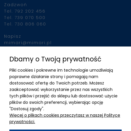
Zadzwoń
jednocześnie, urządzeni
Tel. 792 202 456
indukuje intensywne sku
Tel. 739 070 500
mięśni, porównywalne z
Tel. 730 806 060
wykonaniem 20 000
brzuszków w ciągu 30 m
Napisz
Po podłączeniu klienta 
mimari@mimari.pl
urządzenia, zabieg prz
automatycznie, nie
Dbamy o Twoją prywatność
Znajdziesz nas
wymagając stałej obec
Pliki cookies i pokrewne im technologie umożliwiają
operatora. To pozwala 
ADRES
poprawne działanie strony i pomagają nam
efektywne wykorzystani
dostosować ofertę do Twoich potrzeb. Możesz
czasu personelu i zwięk
MIMARI sp z o.o.
zaakceptować wykorzystanie przez nas wszystkich
liczby przeprowadzany
ul. Kurkowa 12
tych plików i przejść do sklepu lub dostosować użycie
zabiegów.
50-210 Wrocław
plików do swoich preferencji, wybierając opcję
"Dostosuj zgody".
Dane rejestracyjne
Więcej o plikach cookies przeczytasz w naszej Polityce
NIP:8982325327
prywatności.
KRS: 0001195789