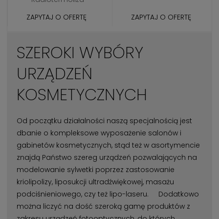
ZAPYTAJ O OFERTĘ
ZAPYTAJ O OFERTĘ
SZEROKI WYBÓRY
URZĄDZEŃ
KOSMETYCZNYCH
Od początku działalności naszą specjalnością jest
dbanie o kompleksowe wyposażenie salonów i
gabinetów kosmetycznych, stąd też w asortymencie
znajdą Państwo szereg urządzeń pozwalających na
modelowanie sylwetki poprzez zastosowanie
kriolipolizy, liposukcji ultradźwiękowej, masażu
podciśnieniowego, czy też lipo-laseru. Dodatkowo
można liczyć na dość szeroką gamę produktów z
zakresu urządzeń fotooptycznych, do których