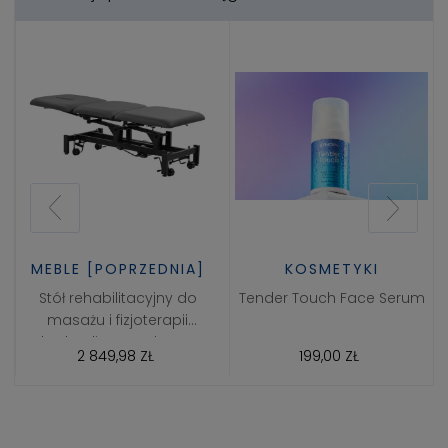
MEBLE [POPRZEDNIA]
KOSMETYKI
Stół rehabilitacyjny do
Tender Touch Face Serum
masażu i fizjoterapii
hydrauliczny Balance
2 849,98 ZŁ
199,00 ZŁ
Solidum 3 Szary