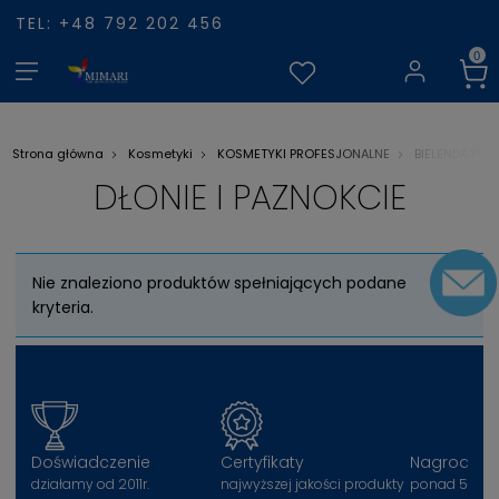
TEL: +48 792 202 456
Strona główna
Kosmetyki
KOSMETYKI PROFESJONALNE
BIELENDA PRO
DŁONIE I PAZNOKCIE
Nie znaleziono produktów spełniających podane
kryteria.
Doświadczenie
Certyfikaty
Nagrody
działamy od 2011r.
najwyższej jakości produkty
ponad 50 na