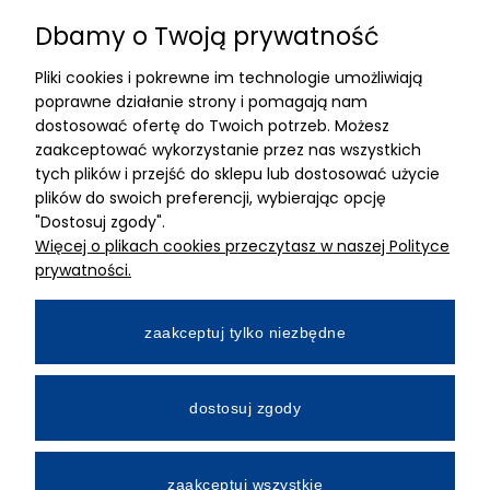
Dbamy o Twoją prywatność
Znajdziesz nas
Pliki cookies i pokrewne im technologie umożliwiają
ADRES
poprawne działanie strony i pomagają nam
dostosować ofertę do Twoich potrzeb. Możesz
MIMARI sp z o.o.
zaakceptować wykorzystanie przez nas wszystkich
ul. Kurkowa 12
tych plików i przejść do sklepu lub dostosować użycie
50-210 Wrocław
plików do swoich preferencji, wybierając opcję
"Dostosuj zgody".
Dane rejestracyjne
Więcej o plikach cookies przeczytasz w naszej Polityce
NIP:8982325327
prywatności.
KRS: 0001195789
Kapitał zakładowy 100 000,00zl
zaakceptuj tylko niezbędne
Wpłacony w całości
Numer konta bankowego
dostosuj zgody
34 2490 0005 0000 4530 9115 2213
zaakceptuj wszystkie