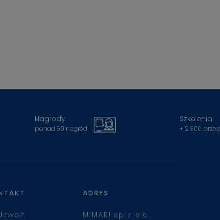
Nagrody
Szkolenia
ponad 50 nagród
+ 2 800 prze
NTAKT
ADRES
dzwoń
MIMARI sp z o.o.