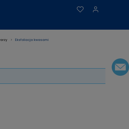
Eksfoliacja kwasami
warzy
»