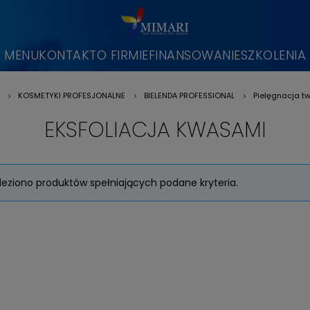
MENU
KONTAKT
O FIRMIE
FINANSOWANIE
SZKOLENIA
KOSMETYKI PROFESJONALNE
BIELENDA PROFESSIONAL
Pielęgnacja t
»
»
»
EKSFOLIACJA KWASAMI
leziono produktów spełniających podane kryteria.