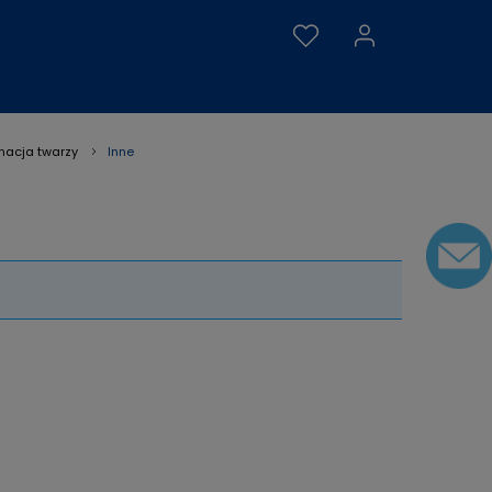
Inne
nacja twarzy
»