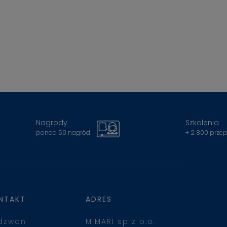
Nagrody
Szkolenia
ponad 50 nagród
+ 2 800 prze
NTAKT
ADRES
dzwoń
MIMARI sp z o.o.