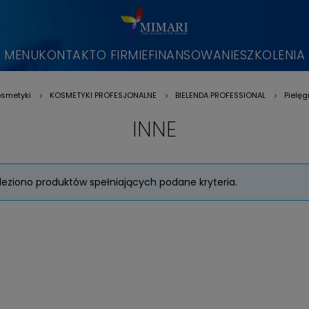
MENU
KONTAKT
O FIRMIE
FINANSOWANIE
SZKOLENIA
smetyki
KOSMETYKI PROFESJONALNE
BIELENDA PROFESSIONAL
Pielęg
»
»
»
INNE
leziono produktów spełniających podane kryteria.