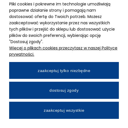
Pliki cookies i pokrewne im technologie umożliwiają
ADRES
poprawne działanie strony i pomagają nam
dostosować ofertę do Twoich potrzeb. Możesz
MIMARI sp z o.o.
zaakceptować wykorzystanie przez nas wszystkich
ul. Kurkowa 12
tych plików i przejść do sklepu lub dostosować użycie
50-210 Wrocław
plików do swoich preferencji, wybierając opcję
"Dostosuj zgody".
Dane rejestracyjne
Więcej o plikach cookies przeczytasz w naszej Polityce
NIP:8982325327
prywatności.
KRS: 0001195789
Kapitał zakładowy 100 000,00zl
zaakceptuj tylko niezbędne
Wpłacony w całości
Numer konta bankowego
dostosuj zgody
34 2490 0005 0000 4530 9115 2213
zaakceptuj wszystkie
All Rights Reserved © 2026 Mimari.com.pl