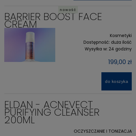
nowość
BARRIER BOOST FACE
CREAM
Kosmetyki
Dostępność:
duża ilość
Wysyłka w:
24 godziny
199,00 zł
do koszyka
ELDAN - ACNEVECT
PURIFYING CLEANSER
200ML
OCZYSZCZANIE I TONIZACJA