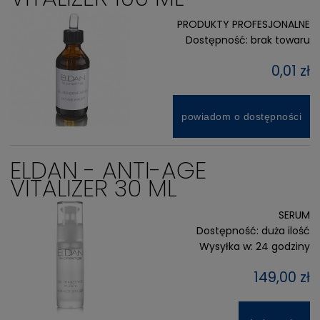
PRODUKTY PROFESJONALNE
Dostępność:
brak towaru
0,01 zł
powiadom o dostępności
ELDAN - ANTI-AGE
VITALIZER 30 ML
SERUM
Dostępność:
duża ilość
Wysyłka w:
24 godziny
149,00 zł