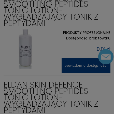
SMOOTHING PEPTIDES
TONIC LOTION-
WYGŁADZAJĄCY TONIK Z
PEPTYDAMI
PRODUKTY PROFESJONALNE
Dostępność:
brak towaru
0,01 zł
powiadom o dostępności
ELDAN SKIN DEFENCE
SMOOTHING PEPTIDES
TONIC LOTION-
WYGŁADZAJĄCY TONIK Z
PEPTYDAMI