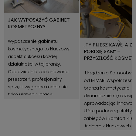
JAK WYPOSAŻYĆ GABINET
KOSMETYCZNY?
Wyposażenie gabinetu
„TY PIJESZ KAWĘ, A Z
kosmetycznego to kluczowy
ROBI SIĘ SAM” –
aspekt sukcesu każdej
PRZYSZŁOŚĆ KOSMET
działalności w tej branży.
Z URZĄDZENIAMI MIMA
Odpowiednio zaplanowana
Urządzenia Samoobsł
przestrzeń, profesjonalny
od MIMARI Współczesna
sprzęt i wygodne meble nie
branża kosmetyczna
tylko ułatwiają pracę
dynamicznie się rozwija,
kosmetologom, ale także
wprowadzając innowacj
wpływają na zadowolenie
które podnoszą efekty
klientów. Gabinet
zabiegów i komfort klie
kosmetyczny powinien być
Jednym z kluczowych t
miejscem, które łączy estetykę,
jest automatyzacja pr