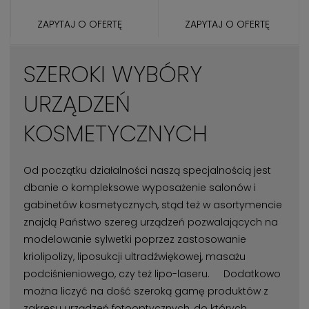
ZAPYTAJ O OFERTĘ
ZAPYTAJ O OFERTĘ
SZEROKI WYBÓRY
URZĄDZEŃ
KOSMETYCZNYCH
Od początku działalności naszą specjalnością jest
dbanie o kompleksowe wyposażenie salonów i
gabinetów kosmetycznych, stąd też w asortymencie
znajdą Państwo szereg urządzeń pozwalających na
modelowanie sylwetki poprzez zastosowanie
kriolipolizy, liposukcji ultradźwiękowej, masażu
podciśnieniowego, czy też lipo-laseru. Dodatkowo
można liczyć na dość szeroką gamę produktów z
zakresu urządzeń fotooptycznych, do których