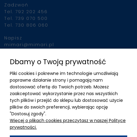
Zadzwoń
jednocześnie, urządzeni
Tel. 792 202 456
indukuje intensywne sku
Tel. 739 070 500
mięśni, porównywalne z
Tel. 730 806 060
wykonaniem 20 000
brzuszków w ciągu 30 m
Napisz
Po podłączeniu klienta 
mimari@mimari.pl
urządzenia, zabieg prz
automatycznie, nie
Dbamy o Twoją prywatność
Znajdziesz nas
wymagając stałej obec
Pliki cookies i pokrewne im technologie umożliwiają
operatora. To pozwala 
ADRES
poprawne działanie strony i pomagają nam
efektywne wykorzystani
dostosować ofertę do Twoich potrzeb. Możesz
czasu personelu i zwięk
MIMARI sp z o.o.
zaakceptować wykorzystanie przez nas wszystkich
liczby przeprowadzany
ul. Kurkowa 12
tych plików i przejść do sklepu lub dostosować użycie
zabiegów.
50-210 Wrocław
plików do swoich preferencji, wybierając opcję
"Dostosuj zgody".
Dane rejestracyjne
Więcej o plikach cookies przeczytasz w naszej Polityce
NIP:8982325327
prywatności.
KRS: 0001195789