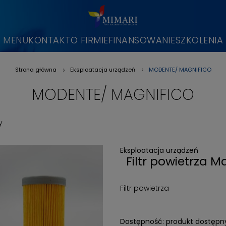
MENU
KONTAKT
O FIRMIE
FINANSOWANIE
SZKOLENIA
MODENTE/ MAGNIFICO
Strona główna
Eksploatacja urządzeń
»
»
MODENTE/ MAGNIFICO
y
Eksploatacja urządzeń
Filtr powietrza 
Filtr powietrza
Dostępność:
produkt dostępn