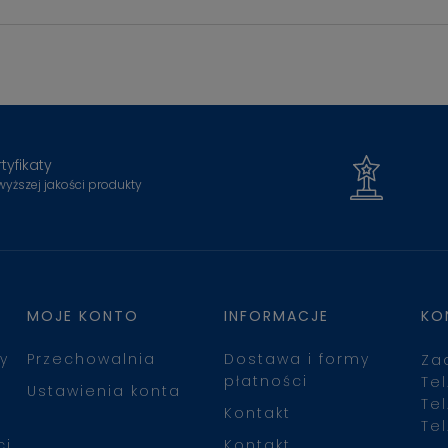
tyfikaty
wyższej jakości produkty
MOJE KONTO
INFORMACJE
KO
y
Przechowalnia
Dostawa i formy
Za
płatności
Tel
Ustawienia konta
Tel
Kontakt
Tel
ci
Kontakt