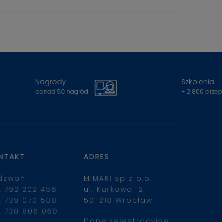
Nagrody
Szkolenia
ponad 50 nagród
+ 2 800 prze
NTAKT
ADRES
dzwoń
MIMARI sp z o.o.
. 792 202 456
ul. Kurkowa 12
. 739 070 500
50-210 Wrocław
. 730 806 060
Dane rejestracyjne