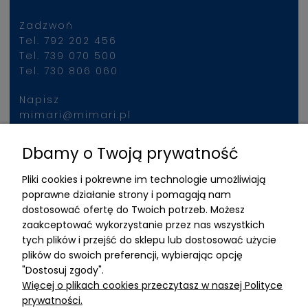
Zadzwoń
Tel. 792 202 456
Tel. 739 070 500
Tel. 730 806 060
Napisz
mimari@mimari.pl
Dbamy o Twoją prywatność
Znajdziesz nas
Pliki cookies i pokrewne im technologie umożliwiają
ADRES
poprawne działanie strony i pomagają nam
dostosować ofertę do Twoich potrzeb. Możesz
MIMARI sp z o.o.
zaakceptować wykorzystanie przez nas wszystkich
ul. Kurkowa 12
tych plików i przejść do sklepu lub dostosować użycie
50-210 Wrocław
plików do swoich preferencji, wybierając opcję
"Dostosuj zgody".
Dane rejestracyjne
Więcej o plikach cookies przeczytasz w naszej Polityce
NIP:8982325327
prywatności.