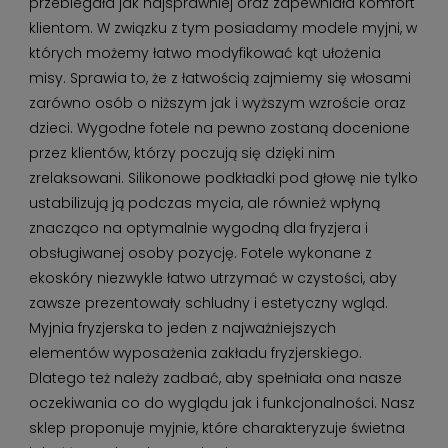
przebiegała jak najsprawniej oraz zapewniała komfort
klientom. W związku z tym posiadamy modele myjni, w
których możemy łatwo modyfikować kąt ułożenia
misy. Sprawia to, że z łatwością zajmiemy się włosami
zarówno osób o niższym jak i wyższym wzroście oraz
dzieci. Wygodne fotele na pewno zostaną docenione
przez klientów, którzy poczują się dzięki nim
zrelaksowani. Silikonowe podkładki pod głowę nie tylko
ustabilizują ją podczas mycia, ale również wpłyną
znacząco na optymalnie wygodną dla fryzjera i
obsługiwanej osoby pozycję. Fotele wykonane z
ekoskóry niezwykle łatwo utrzymać w czystości, aby
zawsze prezentowały schludny i estetyczny wgląd.
Myjnia fryzjerska to jeden z najważniejszych
elementów wyposażenia zakładu fryzjerskiego.
Dlatego też należy zadbać, aby spełniała ona nasze
oczekiwania co do wyglądu jak i funkcjonalności. Nasz
sklep proponuje myjnie, które charakteryzuje świetna