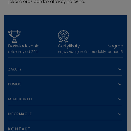
jakość oraz bardzo atrakcyjna cena.
Doświadczenie
Certyfikaty
Nagrody
działamy od 2011r.
najwyższej jakości produkty
ponad 50 na
ZAKUPY
POMOC
MOJE KONTO
INFORMACJE
KONTAKT