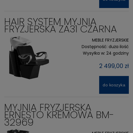
HAIR SYSTEM MYJNIA
FRYZJERSKA ZA31 CZARNA
MEBLE FRYZJERSKIE
Dostępność:
duża ilość
Wysyłka w:
24 godziny
2 499,00 zł
do koszyka
MYJNIA FRYZJERSKA
ERNESTO KREMOWA BM-
32969