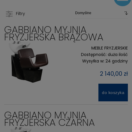
Filtry
GABBIANO MYJNIA
FRYZJERSKA BRĄZOWA
MEBLE FRYZJERSKIE
Dostępność:
duża ilość
Wysyłka w:
24 godziny
2 140,00 zł
do koszyka
GABBIANO MYJNIA
FRYZJERSKA CZARNA