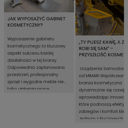
JAK WYPOSAŻYĆ GABINET
KOSMETYCZNY?
Wyposażenie gabinetu
„TY PIJESZ KAWĘ, A Z
kosmetycznego to kluczowy
ROBI SIĘ SAM” –
aspekt sukcesu każdej
PRZYSZŁOŚĆ KOSMET
działalności w tej branży.
Z URZĄDZENIAMI MIMA
Odpowiednio zaplanowana
Urządzenia Samoobsł
przestrzeń, profesjonalny
od MIMARI Współczesna
sprzęt i wygodne meble nie
branża kosmetyczna
tylko ułatwiają pracę
dynamicznie się rozwija,
kosmetologom, ale także
wprowadzając innowacj
wpływają na zadowolenie
które podnoszą efekty
klientów. Gabinet
zabiegów i komfort klie
kosmetyczny powinien być
Jednym z kluczowych t
miejscem, które łączy estetykę,
jest automatyzacja pr