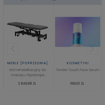
MEBLE [POPRZEDNIA]
KOSMETYKI
Stół rehabilitacyjny do
Tender Touch Face Serum
masażu i fizjoterapii
hydrauliczny Balance
2 849,98 ZŁ
199,00 ZŁ
Solidum 3 Szary