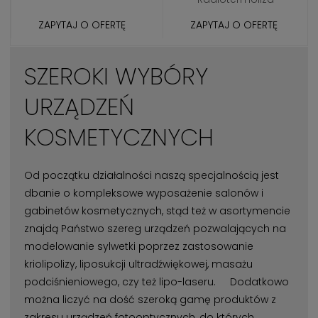
ZAPYTAJ O OFERTĘ
ZAPYTAJ O OFERTĘ
SZEROKI WYBÓRY
URZĄDZEŃ
KOSMETYCZNYCH
Od początku działalności naszą specjalnością jest
dbanie o kompleksowe wyposażenie salonów i
gabinetów kosmetycznych, stąd też w asortymencie
znajdą Państwo szereg urządzeń pozwalających na
modelowanie sylwetki poprzez zastosowanie
kriolipolizy, liposukcji ultradźwiękowej, masażu
podciśnieniowego, czy też lipo-laseru. Dodatkowo
można liczyć na dość szeroką gamę produktów z
zakresu urządzeń fotooptycznych, do których