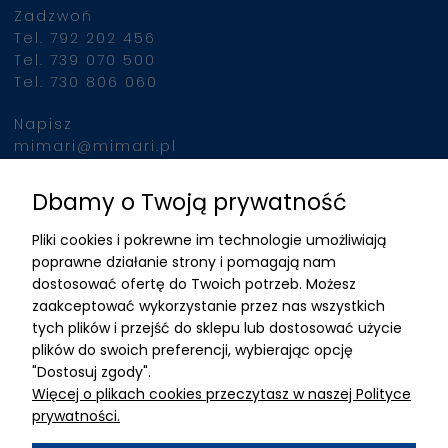
Zadzwoń
jednocześnie, urządzeni
Tel. 792 202 456
indukuje intensywne sku
Tel. 739 070 500
mięśni, porównywalne z
Tel. 730 806 060
wykonaniem 20 000
brzuszków w ciągu 30 m
Napisz
Po podłączeniu klienta 
mimari@mimari.pl
urządzenia, zabieg prz
automatycznie, nie
Dbamy o Twoją prywatność
Znajdziesz nas
wymagając stałej obec
Pliki cookies i pokrewne im technologie umożliwiają
operatora. To pozwala 
ADRES
poprawne działanie strony i pomagają nam
efektywne wykorzystani
dostosować ofertę do Twoich potrzeb. Możesz
czasu personelu i zwięk
MIMARI sp z o.o.
zaakceptować wykorzystanie przez nas wszystkich
liczby przeprowadzany
ul. Kurkowa 12
tych plików i przejść do sklepu lub dostosować użycie
zabiegów.
50-210 Wrocław
plików do swoich preferencji, wybierając opcję
"Dostosuj zgody".
Dane rejestracyjne
Więcej o plikach cookies przeczytasz w naszej Polityce
NIP:8982325327
prywatności.
KRS: 0001195789