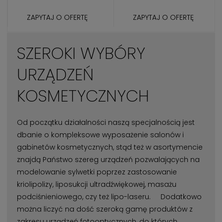
ZAPYTAJ O OFERTĘ
ZAPYTAJ O OFERTĘ
SZEROKI WYBÓRY
URZĄDZEŃ
KOSMETYCZNYCH
Od początku działalności naszą specjalnością jest
dbanie o kompleksowe wyposażenie salonów i
gabinetów kosmetycznych, stąd też w asortymencie
znajdą Państwo szereg urządzeń pozwalających na
modelowanie sylwetki poprzez zastosowanie
kriolipolizy, liposukcji ultradźwiękowej, masażu
podciśnieniowego, czy też lipo-laseru. Dodatkowo
można liczyć na dość szeroką gamę produktów z
zakresu urządzeń fotooptycznych, do których