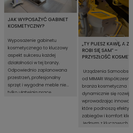
JAK WYPOSAŻYĆ GABINET
KOSMETYCZNY?
Wyposażenie gabinetu
„TY PIJESZ KAWĘ, A Z
kosmetycznego to kluczowy
ROBI SIĘ SAM” –
aspekt sukcesu każdej
PRZYSZŁOŚĆ KOSMET
działalności w tej branży.
Z URZĄDZENIAMI MIMA
Odpowiednio zaplanowana
Urządzenia Samoobsł
przestrzeń, profesjonalny
od MIMARI Współczesna
sprzęt i wygodne meble nie
branża kosmetyczna
tylko ułatwiają pracę
dynamicznie się rozwija,
kosmetologom, ale także
wprowadzając innowacj
wpływają na zadowolenie
które podnoszą efekty
klientów. Gabinet
zabiegów i komfort klie
kosmetyczny powinien być
Jednym z kluczowych t
miejscem, które łączy estetykę,
jest automatyzacja pr