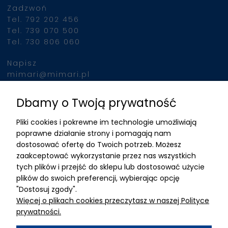
Zadzwoń
jednocześnie, urządzeni
Tel. 792 202 456
indukuje intensywne sku
Tel. 739 070 500
mięśni, porównywalne z
Tel. 730 806 060
wykonaniem 20 000
brzuszków w ciągu 30 m
Napisz
Po podłączeniu klienta 
mimari@mimari.pl
urządzenia, zabieg prz
automatycznie, nie
Dbamy o Twoją prywatność
Znajdziesz nas
wymagając stałej obec
Pliki cookies i pokrewne im technologie umożliwiają
operatora. To pozwala 
ADRES
poprawne działanie strony i pomagają nam
efektywne wykorzystani
dostosować ofertę do Twoich potrzeb. Możesz
czasu personelu i zwięk
MIMARI sp z o.o.
zaakceptować wykorzystanie przez nas wszystkich
liczby przeprowadzany
ul. Kurkowa 12
tych plików i przejść do sklepu lub dostosować użycie
zabiegów.
50-210 Wrocław
plików do swoich preferencji, wybierając opcję
"Dostosuj zgody".
Dane rejestracyjne
Więcej o plikach cookies przeczytasz w naszej Polityce
NIP:8982325327
prywatności.
KRS: 0001195789