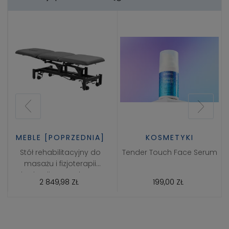
MEBLE [POPRZEDNIA]
KOSMETYKI
Stół rehabilitacyjny do
Tender Touch Face Serum
masażu i fizjoterapii
hydrauliczny Balance
2 849,98 ZŁ
199,00 ZŁ
Solidum 3 Szary