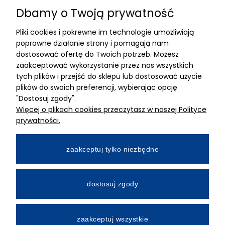
Dbamy o Twoją prywatność
Znajdziesz nas
Pliki cookies i pokrewne im technologie umożliwiają
ADRES
poprawne działanie strony i pomagają nam
dostosować ofertę do Twoich potrzeb. Możesz
MIMARI sp z o.o.
zaakceptować wykorzystanie przez nas wszystkich
ul. Kurkowa 12
tych plików i przejść do sklepu lub dostosować użycie
50-210 Wrocław
plików do swoich preferencji, wybierając opcję
"Dostosuj zgody".
Dane rejestracyjne
Więcej o plikach cookies przeczytasz w naszej Polityce
NIP:8982325327
prywatności.
KRS: 0001195789
Kapitał zakładowy 100 000,00zl
zaakceptuj tylko niezbędne
Wpłacony w całości
Numer konta bankowego
dostosuj zgody
34 2490 0005 0000 4530 9115 2213
zaakceptuj wszystkie