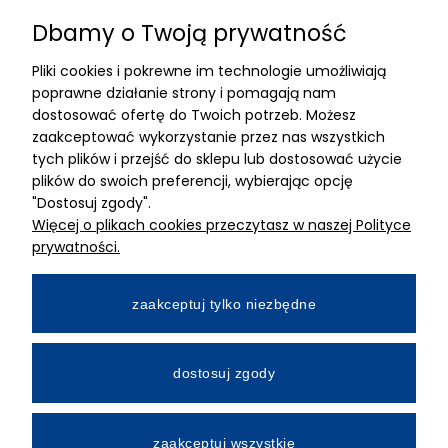
Dbamy o Twoją prywatność
Znajdziesz nas
Pliki cookies i pokrewne im technologie umożliwiają
ADRES
poprawne działanie strony i pomagają nam
dostosować ofertę do Twoich potrzeb. Możesz
MIMARI sp z o.o.
zaakceptować wykorzystanie przez nas wszystkich
ul. Kurkowa 12
tych plików i przejść do sklepu lub dostosować użycie
50-210 Wrocław
plików do swoich preferencji, wybierając opcję
"Dostosuj zgody".
Dane rejestracyjne
Więcej o plikach cookies przeczytasz w naszej Polityce
NIP:8982325327
prywatności.
KRS: 0001195789
Kapitał zakładowy 100 000,00zl
zaakceptuj tylko niezbędne
Wpłacony w całości
Numer konta bankowego
dostosuj zgody
34 2490 0005 0000 4530 9115 2213
zaakceptuj wszystkie