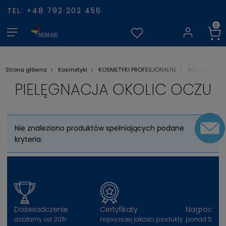
TEL: +48 792 202 456
Strona główna
Kosmetyki
KOSMETYKI PROFESJONALNE
BIELENDA PRO
PIELĘGNACJA OKOLIC OCZU
Nie znaleziono produktów spełniających podane
kryteria.
Doświadczenie
Certyfikaty
Nagrody
działamy od 2011r.
najwyższej jakości produkty
ponad 50 na