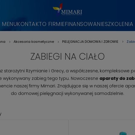
MENU
KONTAKT
O FIRMIE
FINANSOWANIE
SZKOLENIA
Zabi
wna
Akcesoria kosmetyczne
PIELĘGNACJA DOMOWA I ZDROWIE
»
»
»
ZABIEGI NA CIAŁO
ż starożytni Rzymianie i Grecy, a współczesne, kompleksowe p
arnie wykonywany zabieg tego typu. Nowoczesne
aparaty do zab
ncie naszej firmy Mimari. Znajdujące się w naszej ofercie 
do domowej pielęgnacji wykonywanej samodzielnie.
y