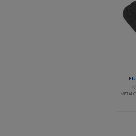
PI
P
METALO