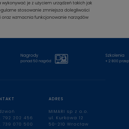
la wykonywać je z użyciem urządzeń takich jak
egularne stosowanie zmniejsza dolegliwości
anki oraz wzmacnia funkcjonowanie narządów
Nagrody
Szkolenia
ponad 50 nagród
+ 2 800 prze
NTAKT
ADRES
dzwoń
MIMARI sp z o.o.
. 792 202 456
ul. Kurkowa 12
. 739 070 500
50-210 Wrocław