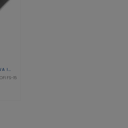
A I
FI FS-15