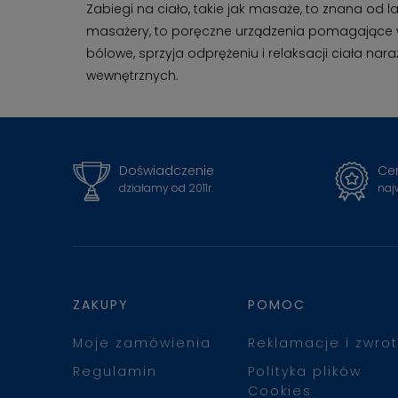
Zabiegi na ciało, takie jak masaże, to znana od 
masażery, to poręczne urządzenia pomagające w 
bólowe, sprzyja odprężeniu i relaksacji ciała n
wewnętrznych.
Doświadczenie
Cer
działamy od 2011r.
naj
ZAKUPY
POMOC
Moje zamówienia
Reklamacje i zwrot
Regulamin
Polityka plików
Cookies