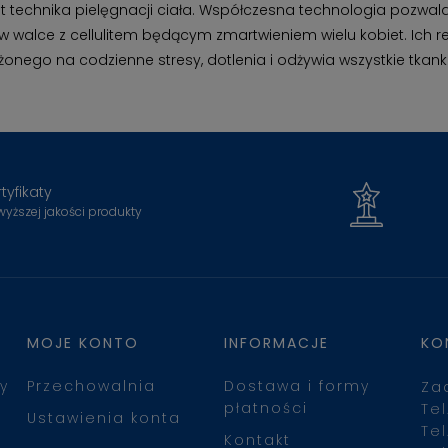
lat technika pielęgnacji ciała. Współczesna technologia pozwa
walce z cellulitem będącym zmartwieniem wielu kobiet. Ich r
arażonego na codzienne stresy, dotlenia i odżywia wszystkie tk
tyfikaty
wyższej jakości produkty
MOJE KONTO
INFORMACJE
KO
y
Przechowalnia
Dostawa i formy
Za
płatności
Tel
Ustawienia konta
Tel
Kontakt