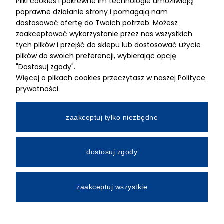
Pliki cookies i pokrewne im technologie umożliwiają
ADRES
poprawne działanie strony i pomagają nam
dostosować ofertę do Twoich potrzeb. Możesz
MIMARI sp z o.o.
zaakceptować wykorzystanie przez nas wszystkich
ul. Kurkowa 12
tych plików i przejść do sklepu lub dostosować użycie
50-210 Wrocław
plików do swoich preferencji, wybierając opcję
"Dostosuj zgody".
Dane rejestracyjne
Więcej o plikach cookies przeczytasz w naszej Polityce
NIP:8982325327
prywatności.
KRS: 0001195789
Kapitał zakładowy 100 000,00zl
zaakceptuj tylko niezbędne
Wpłacony w całości
Numer konta bankowego
dostosuj zgody
34 2490 0005 0000 4530 9115 2213
zaakceptuj wszystkie
All Rights Reserved © 2026 Mimari.com.pl