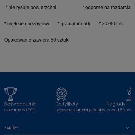
* nie rysuje powierzchni
* odporne na rozdarcia
* miękkie i bezpyłowe
* gramatura 50g
* 30x40 cm
Opakowanie zawiera 50 sztuk.
Doświadczenie
Certyfikaty
Nagrody
działamy od 2011r.
najwyższej jakości produkty
ponad 50 nagr
ZAKUPY