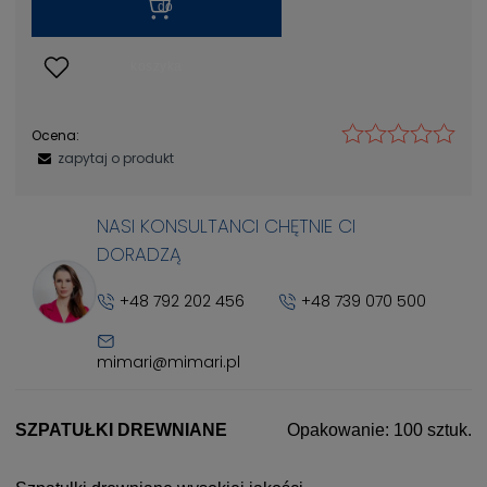
Ocena:
zapytaj o produkt
NASI KONSULTANCI CHĘTNIE CI
DORADZĄ
+48 792 202 456
+48 739 070 500
mimari@mimari.pl
SZPATUŁKI DREWNIANE
Opakowanie: 100 sztuk.