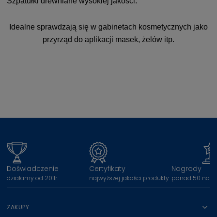
Szpatułki drewniane wysokiej jakości.
Idealne sprawdzają się w gabinetach kosmetycznych jako
przyrząd do aplikacji masek, żelów itp.
Doświadczenie
Certyfikaty
Nagrody
działamy od 2011r.
najwyższej jakości produkty
ponad 50 nagr
ZAKUPY