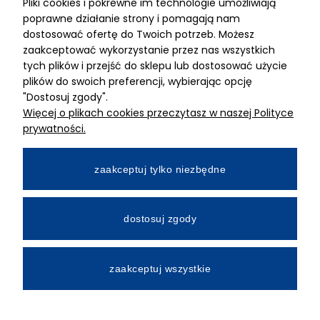
Pliki cookies i pokrewne im technologie umożliwiają
ADRES
poprawne działanie strony i pomagają nam
dostosować ofertę do Twoich potrzeb. Możesz
MIMARI sp z o.o.
zaakceptować wykorzystanie przez nas wszystkich
ul. Kurkowa 12
tych plików i przejść do sklepu lub dostosować użycie
50-210 Wrocław
plików do swoich preferencji, wybierając opcję
"Dostosuj zgody".
Dane rejestracyjne
Więcej o plikach cookies przeczytasz w naszej Polityce
NIP:8982325327
prywatności.
KRS: 0001195789
Kapitał zakładowy 100 000,00zl
zaakceptuj tylko niezbędne
Wpłacony w całości
Numer konta bankowego
dostosuj zgody
34 2490 0005 0000 4530 9115 2213
zaakceptuj wszystkie
All Rights Reserved © 2026 Mimari.com.pl