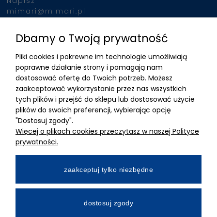
Napisz
mimari@mimari.pl
Dbamy o Twoją prywatność
Znajdziesz nas
Pliki cookies i pokrewne im technologie umożliwiają
ADRES
poprawne działanie strony i pomagają nam
dostosować ofertę do Twoich potrzeb. Możesz
MIMARI sp z o.o.
zaakceptować wykorzystanie przez nas wszystkich
ul. Kurkowa 12
tych plików i przejść do sklepu lub dostosować użycie
50-210 Wrocław
plików do swoich preferencji, wybierając opcję
"Dostosuj zgody".
Dane rejestracyjne
Więcej o plikach cookies przeczytasz w naszej Polityce
NIP:8982325327
prywatności.
KRS: 0001195789
Kapitał zakładowy 100 000,00zl
zaakceptuj tylko niezbędne
Wpłacony w całości
Numer konta bankowego
dostosuj zgody
34 2490 0005 0000 4530 9115 2213