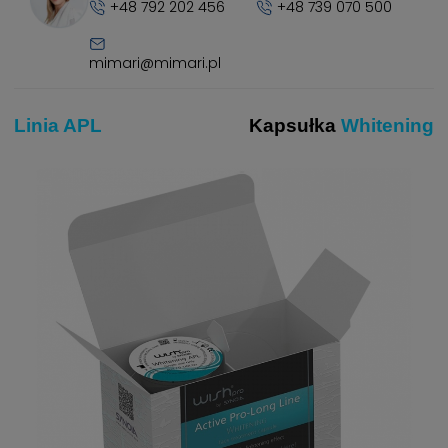
+48 792 202 456
+48 739 070 500
mimari@mimari.pl
Linia APL
Kapsułka
Whitening