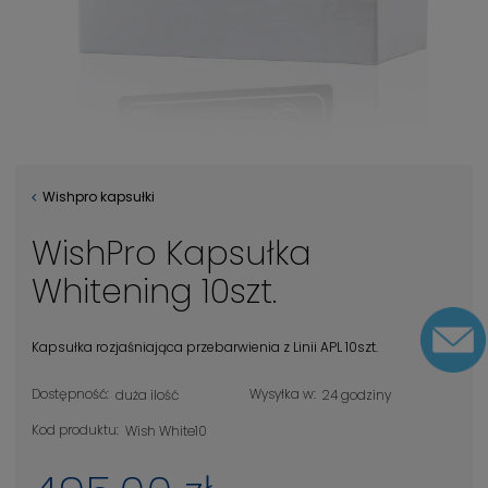
Wishpro kapsułki
WishPro Kapsułka
Whitening 10szt.
Kapsułka rozjaśniająca przebarwienia z Linii APL 10szt.
Dostępność:
Wysyłka w:
duża ilość
24 godziny
Kod produktu:
Wish White10