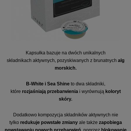
Kapsułka bazuje na dwóch unikalnych
składnikach
aktywnych, pozyskiwanych z brunatnych
alg
morskich.
Β-White i Sea Shine
to dwa składniki,
które
rozjaśniają
przebarwienia
i wyrównują
koloryt
skóry.
Dodatkowo
kompozycja składników aktywnych nie
tylko
redukuje powstałe zmiany
ale także
zapobiega
powstawaniu nowych przebarwień
, poprzez
blokowanie