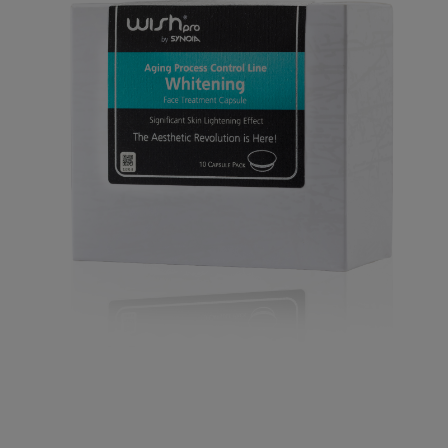
łisz łiszpro wisz wiszpro wishpro wish pro