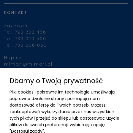
KONTAKT
Zadzwoń
Tel. 792 202 456
Tel. 739 070 500
Tel. 730 806 060
Napisz
mimari@mimari.pl
Dbamy o Twoją prywatność
Znajdziesz nas
Pliki cookies i pokrewne im technologie umożliwiają
ADRES
poprawne działanie strony i pomagają nam
dostosować ofertę do Twoich potrzeb. Możesz
MIMARI sp z o.o.
zaakceptować wykorzystanie przez nas wszystkich
ul. Kurkowa 12
tych plików i przejść do sklepu lub dostosować użycie
50-210 Wrocław
plików do swoich preferencji, wybierając opcję
"Dostosuj zgody".