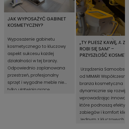
JAK WYPOSAŻYĆ GABINET
KOSMETYCZNY?
Wyposażenie gabinetu
„TY PIJESZ KAWĘ, A Z
kosmetycznego to kluczowy
ROBI SIĘ SAM” –
aspekt sukcesu każdej
PRZYSZŁOŚĆ KOSMET
działalności w tej branży.
Z URZĄDZENIAMI MIMA
Odpowiednio zaplanowana
Urządzenia Samoobsł
przestrzeń, profesjonalny
od MIMARI Współczesna
sprzęt i wygodne meble nie
branża kosmetyczna
tylko ułatwiają pracę
dynamicznie się rozwija,
kosmetologom, ale także
wprowadzając innowacj
wpływają na zadowolenie
które podnoszą efekty
klientów. Gabinet
zabiegów i komfort klie
kosmetyczny powinien być
Jednym z kluczowych t
miejscem, które łączy estetykę,
jest automatyzacja pr