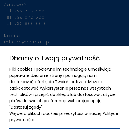
Zadzwoń
jednocześnie, urządzeni
Tel. 792 202 456
indukuje intensywne sku
Tel. 739 070 500
mięśni, porównywalne z
Tel. 730 806 060
wykonaniem 20 000
brzuszków w ciągu 30 m
Napisz
Po podłączeniu klienta 
mimari@mimari.pl
urządzenia, zabieg prz
automatycznie, nie
Dbamy o Twoją prywatność
Znajdziesz nas
wymagając stałej obec
Pliki cookies i pokrewne im technologie umożliwiają
operatora. To pozwala 
ADRES
poprawne działanie strony i pomagają nam
efektywne wykorzystani
dostosować ofertę do Twoich potrzeb. Możesz
czasu personelu i zwięk
MIMARI sp z o.o.
zaakceptować wykorzystanie przez nas wszystkich
liczby przeprowadzany
ul. Kurkowa 12
tych plików i przejść do sklepu lub dostosować użycie
zabiegów.
50-210 Wrocław
plików do swoich preferencji, wybierając opcję
"Dostosuj zgody".
Dane rejestracyjne
Więcej o plikach cookies przeczytasz w naszej Polityce
NIP:8982325327
prywatności.
KRS: 0001195789