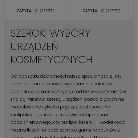
ZAPYTAJ O OFERTĘ
ZAPYTAJ O OFERTĘ
SZEROKI WYBÓRY
URZĄDZEŃ
KOSMETYCZNYCH
Od początku działalności naszą specjalnością jest
dbanie o kompleksowe wyposażenie salonów i
gabinetów kosmetycznych, stąd też w asortymencie
znajdą Państwo szereg urządzeń pozwalających na
modelowanie sylwetki poprzez zastosowanie
kriolipolizy, liposukcji ultradźwiękowej, masażu
podciśnieniowego, czy też lipo-laseru. Dodatkowo
można liczyć na dość szeroką gamę produktów z
zakresu urządzeń fotooptycznych, do których