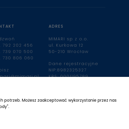
NTAKT
ADRES
dzwoń
MIMARI sp z o.o.
. 792 202 456
ul. Kurkowa 12
. 739 070 500
50-210 Wrocław
. 730 806 060
Dane rejestracyjne
pisz
NIP:8982325327
mari@mimari.pl
KRS: 0001195789
Kapitał zakładowy 
100 000,00zl
ajdziesz nas
Wpłacony w całości
ich potrzeb. Możesz zaakceptować wykorzystanie przez nas
ody".
Numer konta 
bankowego
34 2490 0005 0000 