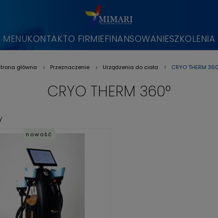
MENU
KONTAKT
O FIRMIE
FINANSOWANIE
SZKOLENIA
CRYO THERM 360
trona główna
Przeznaczenie
Urządzenia do ciała
»
»
»
CRYO THERM 360°
y
nowość