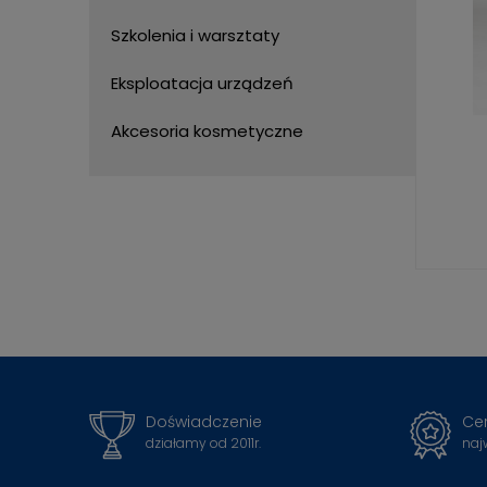
Szkolenia i warsztaty
Eksploatacja urządzeń
Akcesoria kosmetyczne
Doświadczenie
Cer
działamy od 2011r.
naj