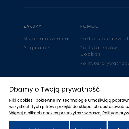
ZAKUPY
POMOC
Moje zamówienia
Reklamacje i zwrot
Regulamin
Polityka plików
Cookies
Polityka prywatnoś
Dbamy o Twoją prywatność
Pliki cookies i pokrewne im technologie umożliwiają popr
wszystkich tych plików i przejść do sklepu lub dostosować u
Więcej o plikach cookies przeczytasz w naszej Polityce pryw