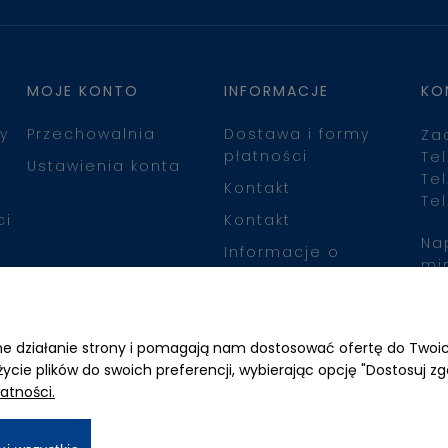
MOJE KONTO
INFORMACJE
KO
y
Przechowalnia
Dostawa i formy
Za
płatności
Tel
Ustawienia konta
Tel
Kontakt
Tel
ci
Kontakt
Na
Informacje o
mi
leasingu
Zn
awne działanie strony i pomagają nam dostosować ofertę do Two
życie plików do swoich preferencji, wybierając opcję "Dostosuj zg
atności.