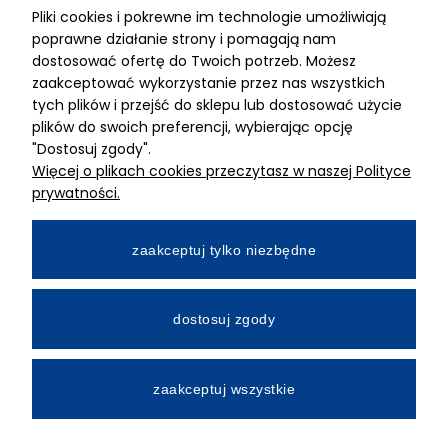
Pliki cookies i pokrewne im technologie umożliwiają
ADRES
poprawne działanie strony i pomagają nam
dostosować ofertę do Twoich potrzeb. Możesz
MIMARI sp z o.o.
zaakceptować wykorzystanie przez nas wszystkich
ul. Kurkowa 12
tych plików i przejść do sklepu lub dostosować użycie
50-210 Wrocław
plików do swoich preferencji, wybierając opcję
"Dostosuj zgody".
Dane rejestracyjne
Więcej o plikach cookies przeczytasz w naszej Polityce
NIP:8982325327
prywatności.
KRS: 0001195789
Kapitał zakładowy 100 000,00zl
zaakceptuj tylko niezbędne
Wpłacony w całości
Numer konta bankowego
dostosuj zgody
34 2490 0005 0000 4530 9115 2213
zaakceptuj wszystkie
All Rights Reserved © 2026 Mimari.com.pl