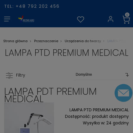
TEL: +48 792 202 456
LAMPA PTD PRE
Strona główna
Przeznaczenie
Urządzenia do twarzy
LAMPA PTD PREMIUM MEDICAL
Filtry
LAMPA PDT PREMIUM
MEDICAL
LAMPA PTD PREMIUM MEDICAL
Dostępność:
produkt dostępny
Wysyłka w:
24 godziny