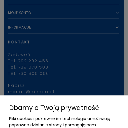
MOJE KONTO
INFORMACJE
KONTAKT
Zadzwoń
Tel. 792 202 456
Tel. 739 070 500
Tel. 730 806 060
Napisz
mimari@mimari.pl
Dbamy o Twoją prywatność
Znajdziesz nas
Pliki cookies i pokrewne im technologie umożliwiają
ADRES
poprawne działanie strony i pomagają nam