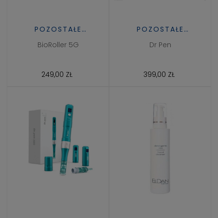
POZOSTAŁE
POZOSTAŁE
URZĄDZENIA
URZĄDZENIA
BioRoller 5G
Dr Pen
KOSMETYCZNE
KOSMETYCZNE
249,00 ZŁ
399,00 ZŁ