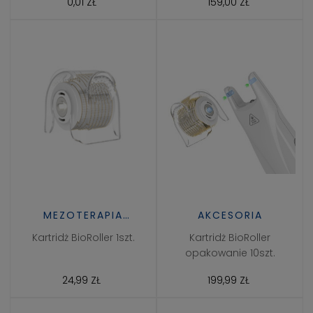
0,01 ZŁ
159,00 ZŁ
MEZOTERAPIA
AKCESORIA
MIKROIGŁOWA
Kartridż BioRoller 1szt.
Kartridż BioRoller
opakowanie 10szt.
24,99 ZŁ
199,99 ZŁ