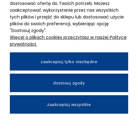
dostosować ofertę do Twoich potrzeb. Możesz
MIMARI sp z o.o.
zaakceptować wykorzystanie przez nas wszystkich
ul. Kurkowa 12
tych plików i przejść do sklepu lub dostosować użycie
50-210 Wrocław
plików do swoich preferencji, wybierając opcję
"Dostosuj zgody".
Dane rejestracyjne
Więcej o plikach cookies przeczytasz w naszej Polityce
NIP:8982325327
prywatności.
KRS: 0001195789
Kapitał zakładowy 100 000,00zl
zaakceptuj tylko niezbędne
Wpłacony w całości
Numer konta bankowego
dostosuj zgody
34 2490 0005 0000 4530 9115 2213
zaakceptuj wszystkie
All Rights Reserved © 2026 Mimari.com.pl
Realizacja:
Gabiec.pl