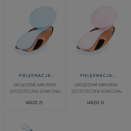
PIELĘGNACJA
PIELĘGNACJA
DOMOWA I ZDROWIE
DOMOWA I ZDROWIE
URZĄDZENIE MIRUSENS
URZĄDZENIE MIRUSENS
SZCZOTECZKA SONICZNA
SZCZOTECZKA SONICZNA
DO TWARZY Z MASAŻEREM
DO TWARZY Z MASAŻEREM
149,00 ZŁ
149,00 ZŁ
MORSKA
RÓŻOWA