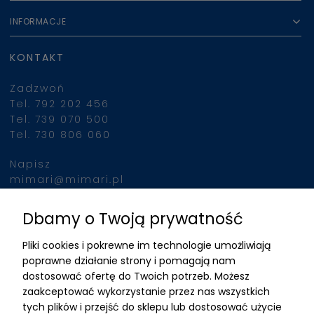
INFORMACJE
KONTAKT
Zadzwoń
Tel. 792 202 456
Tel. 739 070 500
Tel. 730 806 060
Napisz
mimari@mimari.pl
Dbamy o Twoją prywatność
Znajdziesz nas
Pliki cookies i pokrewne im technologie umożliwiają
ADRES
poprawne działanie strony i pomagają nam
dostosować ofertę do Twoich potrzeb. Możesz
MIMARI sp z o.o.
zaakceptować wykorzystanie przez nas wszystkich
ul. Kurkowa 12
tych plików i przejść do sklepu lub dostosować użycie