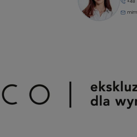
+48 
mim