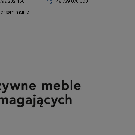
792 202 456
+48 739 070 500
ari@mimari.pl