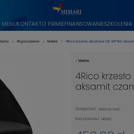
MENU
KONTAKT
O FIRMIE
FINANSOWANIE
SZKOLENIA
4Rico krzesło obrotowe QS-MF18G aksam
łówna
Wyposażenie
Meble
»
»
»
Meble
4Rico krzesł
aksamit czar
Dostępność:
średnia ilość
Kod produktu:
148140