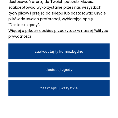
dostosować ofertę do Twoich potrzeb. Możesz
MIMARI sp z o.o.
zaakceptować wykorzystanie przez nas wszystkich
ul. Kurkowa 12
tych plików i przejść do sklepu lub dostosować użycie
50-210 Wrocław
plików do swoich preferencji, wybierając opcję
"Dostosuj zgody".
Dane rejestracyjne
Więcej o plikach cookies przeczytasz w naszej Polityce
NIP:8982325327
prywatności.
KRS: 0001195789
Kapitał zakładowy 100 000,00zl
zaakceptuj tylko niezbędne
Wpłacony w całości
Numer konta bankowego
dostosuj zgody
34 2490 0005 0000 4530 9115 2213
zaakceptuj wszystkie
All Rights Reserved © 2026 Mimari.com.pl
Realizacja:
Gabiec.pl
Sklep internetowy Shoper.pl