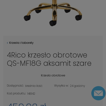
Krzesła i taborety
4Rico krzesło obrotowe
QS-MF18G aksamit szare
Krzesło obrotowe
Dostępność:
Wysyłka w:
średnia ilość
24 godziny
Kod produktu:
148142