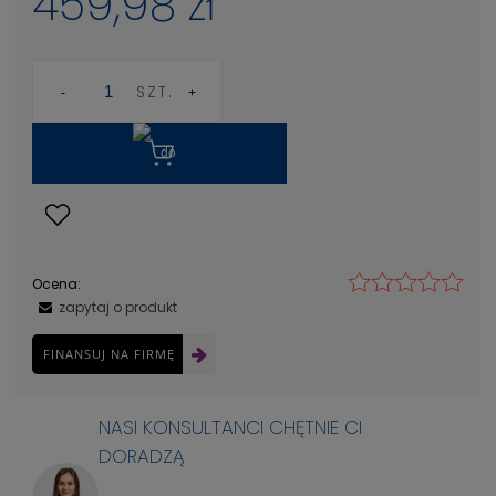
459,98 zł
SZT.
Ocena:
zapytaj o produkt
FINANSUJ NA FIRMĘ
NASI KONSULTANCI CHĘTNIE CI
DORADZĄ