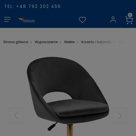
TEL: +48 792 202 456
4Rico krz
Strona główna
Wyposażenie
Meble
Krzesła i taborety