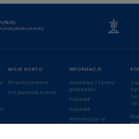
tyfikaty
wyższej jakości produkty
MOJE KONTO
INFORMACJE
KO
y
Przechowalnia
Dostawa i formy
Za
płatności
Tel
Ustawienia konta
Tel
Kontakt
Tel
ci
Kontakt
Na
Informacje o
mi
leasingu