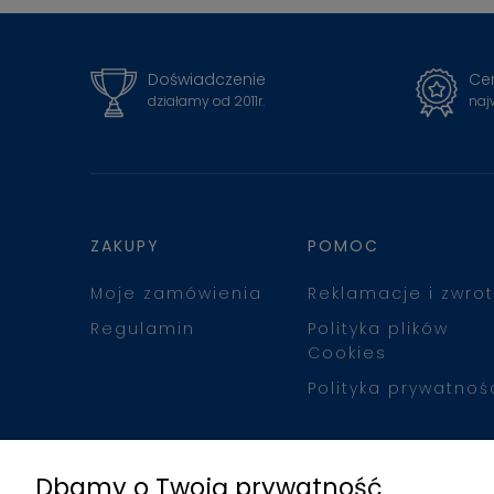
Doświadczenie
Cer
działamy od 2011r.
naj
ZAKUPY
POMOC
Moje zamówienia
Reklamacje i zwrot
Regulamin
Polityka plików
Cookies
Polityka prywatnoś
Dbamy o Twoją prywatność