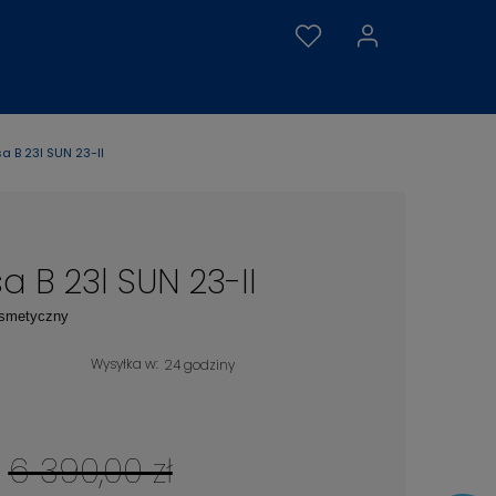
a B 23l SUN 23-II
a B 23l SUN 23-II
smetyczny
Wysyłka w:
24 godziny
6 390,00 zł