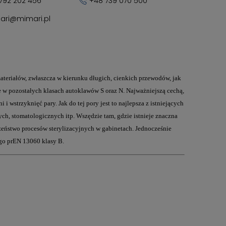
792 202 456
+48 739 070 500
ari@mimari.pl
teriałów, zwłaszcza w kierunku długich, cienkich przewodów, jak
ne w pozostałych klasach autoklawów S oraz N. Najważniejszą cechą,
wstrzyknięć pary. Jak do tej pory jest to najlepsza z istniejących
ych, stomatologicznych itp. Wszędzie tam, gdzie istnieje znaczna
zeństwo procesów sterylizacyjnych w gabinetach. Jednocześnie
ego prEN 13060 klasy B.