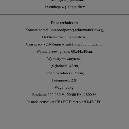
- instrukcja w j. angielskim.
Dane techniczne:
Komora ze stali kwasoodpornej (chromoniklowej),
Elektroniczna blokada drzwi,
Czas pracy - 20-45min w zależności od programu,
Wymiary zewnętrzne: 60x44x40cm,
Wymiary wewnętrzne:
głębokość: 43cm,
średnica robocza: 25cm,
Pojemność: 23l,
Waga: 55kg,
Zasilanie 220-230 V , 50/60 Hz , 1800 W,
Posiada certyfikat CE i EC Directive 93/42/EEC.