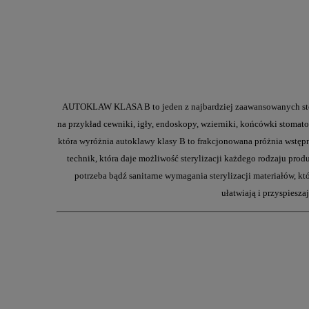
AUTOKLAW KLASA B to jeden z najbardziej zaawansowanych steryli
na przykład cewniki, igły, endoskopy, wzierniki, końcówki stomato
która wyróżnia autoklawy klasy B to frakcjonowana próżnia wstępna
technik, która daje możliwość sterylizacji każdego rodzaju prod
potrzeba bądź sanitarne wymagania sterylizacji materiałów, 
ułatwiają i przyspiesz