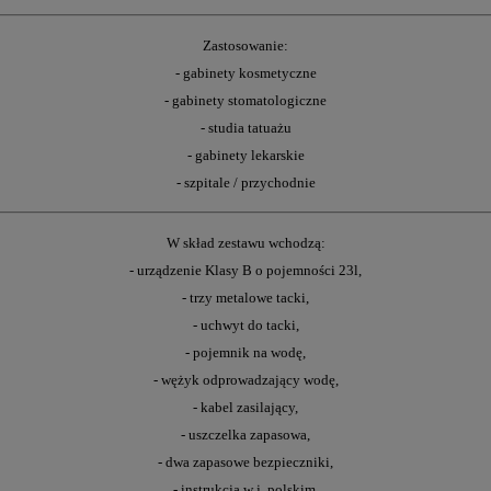
Zastosowanie:
- gabinety kosmetyczne
- gabinety stomatologiczne
- studia tatuażu
- gabinety lekarskie
- szpitale / przychodnie
W skład zestawu wchodzą:
- urządzenie Klasy B o pojemności 23l,
- trzy metalowe tacki,
- uchwyt do tacki,
- pojemnik na wodę,
- wężyk odprowadzający wodę,
- kabel zasilający,
- uszczelka zapasowa,
- dwa zapasowe bezpieczniki,
- instrukcja w j. polskim,