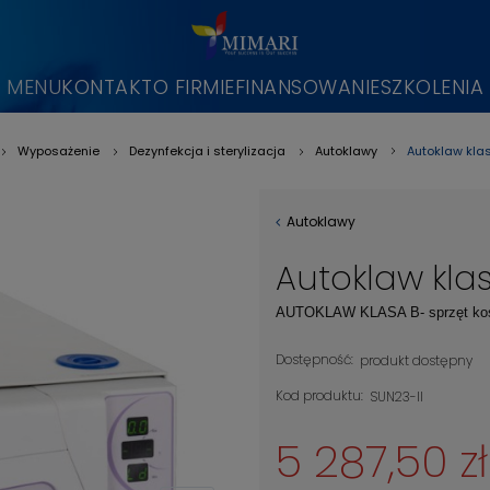
MENU
KONTAKT
O FIRMIE
FINANSOWANIE
SZKOLENIA
Autoklaw klas
Wyposażenie
Dezynfekcja i sterylizacja
Autoklawy
»
»
»
»
Autoklawy
Autoklaw klas
AUTOKLAW KLASA B- sprzęt ko
Dostępność:
produkt dostępny
Kod produktu:
SUN23-II
5 287,50 zł