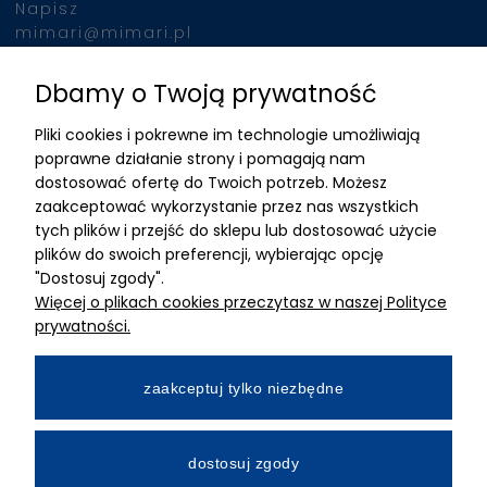
Napisz
mimari@mimari.pl
Dbamy o Twoją prywatność
Znajdziesz nas
Pliki cookies i pokrewne im technologie umożliwiają
ADRES
poprawne działanie strony i pomagają nam
dostosować ofertę do Twoich potrzeb. Możesz
MIMARI sp z o.o.
zaakceptować wykorzystanie przez nas wszystkich
ul. Kurkowa 12
tych plików i przejść do sklepu lub dostosować użycie
50-210 Wrocław
plików do swoich preferencji, wybierając opcję
"Dostosuj zgody".
Dane rejestracyjne
Więcej o plikach cookies przeczytasz w naszej Polityce
NIP:8982325327
prywatności.
KRS: 0001195789
Kapitał zakładowy 100 000,00zl
zaakceptuj tylko niezbędne
Wpłacony w całości
Numer konta bankowego
dostosuj zgody