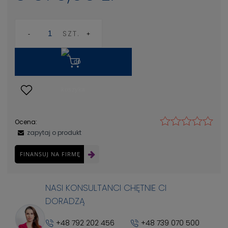
SZT.
Ocena:
zapytaj o produkt
FINANSUJ NA FIRMĘ
NASI KONSULTANCI CHĘTNIE CI
DORADZĄ
+48 792 202 456
+48 739 070 500