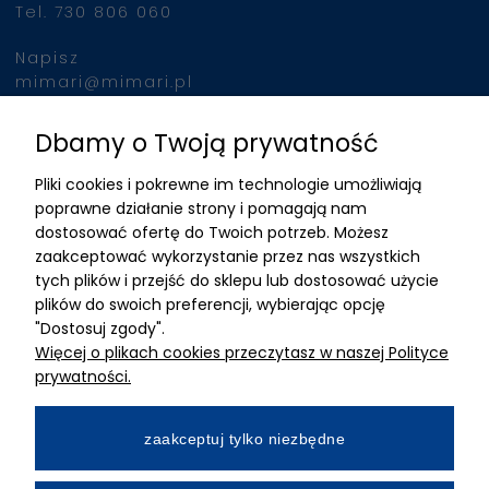
Tel. 730 806 060
Napisz
mimari@mimari.pl
Dbamy o Twoją prywatność
Znajdziesz nas
Pliki cookies i pokrewne im technologie umożliwiają
ADRES
poprawne działanie strony i pomagają nam
dostosować ofertę do Twoich potrzeb. Możesz
MIMARI sp z o.o.
zaakceptować wykorzystanie przez nas wszystkich
ul. Kurkowa 12
tych plików i przejść do sklepu lub dostosować użycie
50-210 Wrocław
plików do swoich preferencji, wybierając opcję
"Dostosuj zgody".
Dane rejestracyjne
Więcej o plikach cookies przeczytasz w naszej Polityce
NIP:8982325327
prywatności.
KRS: 0001195789
Kapitał zakładowy 100 000,00zl
zaakceptuj tylko niezbędne
Wpłacony w całości