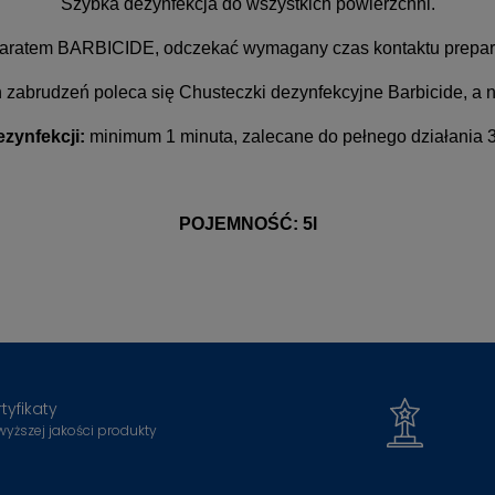
Szybka dezynfekcja do wszystkich powierzchni.
aratem BARBICIDE, odczekać wymagany czas kontaktu preparat
zabrudzeń poleca się Chusteczki dezynfekcyjne Barbicide, a 
zynfekcji:
minimum 1 minuta, zalecane do pełnego działania 3
POJEMNOŚĆ: 5l
tyfikaty
wyższej jakości produkty