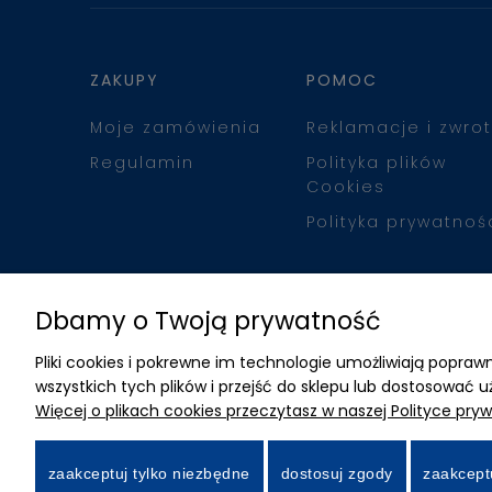
ZAKUPY
POMOC
Moje zamówienia
Reklamacje i zwrot
Regulamin
Polityka plików
Cookies
Polityka prywatnoś
Dbamy o Twoją prywatność
Pliki cookies i pokrewne im technologie umożliwiają popr
wszystkich tych plików i przejść do sklepu lub dostosować u
Więcej o plikach cookies przeczytasz w naszej Polityce pryw
zaakceptuj tylko niezbędne
dostosuj zgody
zaakcept