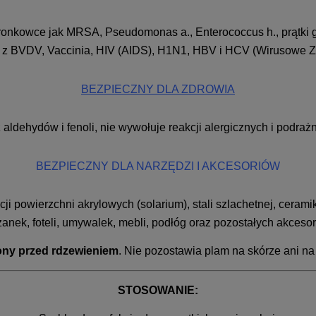
gronkowce jak MRSA, Pseudomonas a., Enterococcus h., prątki g
ie z BVDV, Vaccinia, HIV (AIDS), H1N1, HBV i HCV (Wirusowe Za
BEZPIECZNY DLA ZDROWIA
 aldehydów i fenoli, nie wywołuje reakcji alergicznych i podrażn
BEZPIECZNY DLA NARZĘDZI I AKCESORIÓW
powierzchni akrylowych (solarium), stali szlachetnej, ceramiki,
anek, foteli, umywalek, mebli, podłóg oraz pozostałych akcesor
ony przed rdzewieniem
. Nie pozostawia plam na skórze ani n
STOSOWANIE: