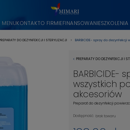
MENU
KONTAKT
O FIRMIE
FINANSOWANIE
SZKOLENIA
BARBICIDE- spray do dezynfekcji 
PREPARATY DO DEZYNFEKCJI I STERYLIZACJI
»
PREPARATY DO DEZYNFEKCJI I ST
BARBICIDE- s
wszystkich po
akcesoriów
Preparat do dezynfekcji powierzc
Dostępność:
brak towaru