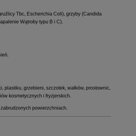
ruźlicy Tbc, Escherichia Coli), grzyby (Candida
palenie Wątroby typu B i C).
ień.
 plastiku, grzebieni, szczotek, wałków, prostownic,
iów kosmetycznych i fryzjerskich.
a zabrudzonych powierzchniach.