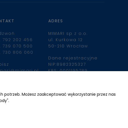
NTAKT
ADRES
dzwoń
MIMARI sp z o.o.
. 792 202 456
ul. Kurkowa 12
. 739 070 500
50-210 Wrocław
. 730 806 060
Dane rejestracyjne
pisz
NIP:8982325327
mari@mimari.pl
KRS: 0001195789
Kapitał zakładowy 
100 000,00zl
ajdziesz nas
Wpłacony w całości
ich potrzeb. Możesz zaakceptować wykorzystanie przez nas
ody".
Numer konta 
bankowego
34 2490 0005 0000 
4530 9115 2213