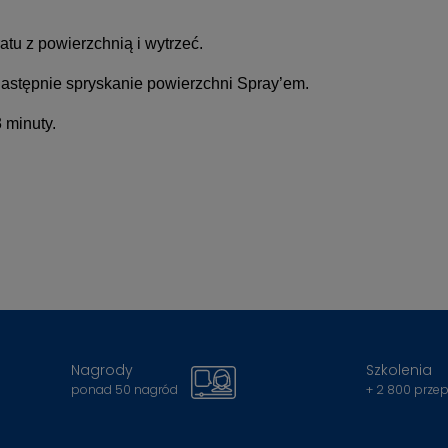
u z powierzchnią i wytrzeć.
następnie spryskanie powierzchni Spray’em.
 minuty.
Nagrody
Szkolenia
ponad 50 nagród
+ 2 800 prze