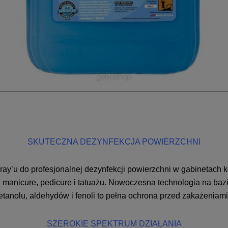
SKUTECZNA DEZYNFEKCJA POWIERZCHNI
y’u do profesjonalnej dezynfekcji powierzchni w gabinetach ko
, manicure, pedicure i tatuażu. Nowoczesna technologia na 
etanolu, aldehydów i fenoli to pełna ochrona przed zakażeniami
SZEROKIE SPEKTRUM DZIAŁANIA