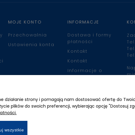
MOJE KONTO
INFORMACJE
KO
y
Przechowalnia
Dostawa i formy
Za
płatności
Tel
Ustawienia konta
Tel
Kontakt
Tel
ci
Kontakt
Na
Informacje o
mi
leasingu
Zn
awne działanie strony i pomagają nam dostosować ofertę do Two
życie plików do swoich preferencji, wybierając opcję "Dostosuj zg
atności.
uj wszystkie