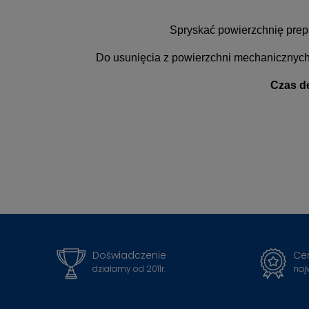
Spryskać powierzchnię prep
Do usunięcia z powierzchni mechanicznych 
Czas de
Doświadczenie
Cer
działamy od 2011r.
naj