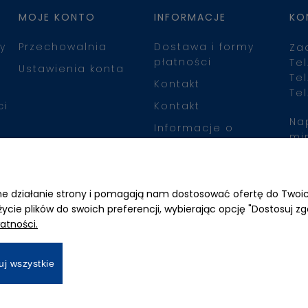
MOJE KONTO
INFORMACJE
KO
y
Przechowalnia
Dostawa i formy
Za
płatności
Tel
Ustawienia konta
Tel
Kontakt
Tel
ci
Kontakt
Na
Informacje o
mi
leasingu
Zn
awne działanie strony i pomagają nam dostosować ofertę do Two
życie plików do swoich preferencji, wybierając opcję "Dostosuj zg
atności.
uj wszystkie
All Rights Reserved © 2026 Mimari.com.pl