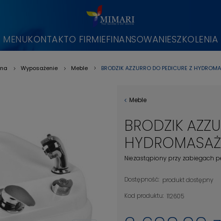
MENU
KONTAKT
O FIRMIE
FINANSOWANIE
SZKOLENIA
BRODZIK AZZURRO DO PEDICURE Z HYDROM
wna
Wyposażenie
Meble
»
»
»
Meble
BRODZIK AZZU
HYDROMASAŻ
Niezastąpiony przy zabiegach pe
Dostępność:
produkt dostępny
Kod produktu:
112605