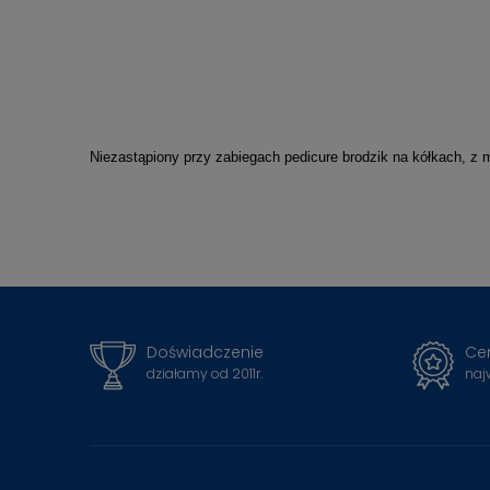
Niezastąpiony przy zabiegach pedicure brodzik na kółkach, z
Doświadczenie
Cer
działamy od 2011r.
naj