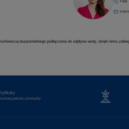
+48 
mim
 możliwością bezpośredniego podłączenia do odpływu wody, dzięki temu zab
tyfikaty
wyższej jakości produkty