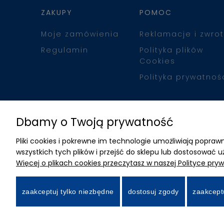
ZAKUPY
POMOC
Moje zamówienia
Reklamacje i zwrot
Regulamin
Polityka plików
Cookies
Polityka prywatnoś
Dbamy o Twoją prywatność
Pliki cookies i pokrewne im technologie umożliwiają popr
wszystkich tych plików i przejść do sklepu lub dostosować u
Więcej o plikach cookies przeczytasz w naszej Polityce pryw
zaakceptuj tylko niezbędne
dostosuj zgody
zaakcept