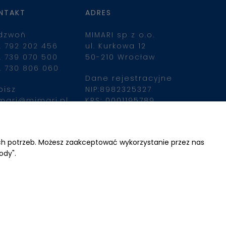
NTAKT
ADRES
dzwoń
MIMARI sp z o.o.
. 792 202 456
ul. Kurkowa 12
. 739 070 500
50-210 Wrocław
. 730 806 060
Dane rejestracyjne
pisz
NIP:8982325327
mari@mimari.pl
KRS: 0001195789
Kapitał zakładowy 
100 000,00zl
ajdziesz nas
Wpłacony w całości
ich potrzeb. Możesz zaakceptować wykorzystanie przez nas
ody".
Numer konta 
bankowego
34 2490 0005 0000 
4530 9115 2213