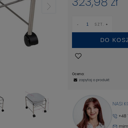
323,98 zł
SZT.
DO KOS
Ocena:
zapytaj o produkt
NASI 
+48 
mim