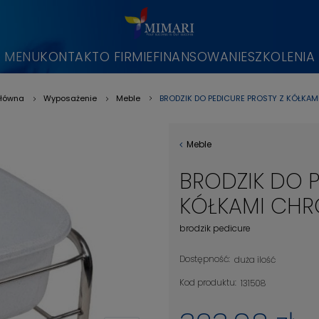
MENU
KONTAKT
O FIRMIE
FINANSOWANIE
SZKOLENIA
BRODZIK DO PEDICURE PROSTY Z KÓŁKA
główna
Wyposażenie
Meble
»
»
»
Meble
BRODZIK DO P
KÓŁKAMI CH
brodzik pedicure
Dostępność:
duża ilość
Kod produktu:
131508