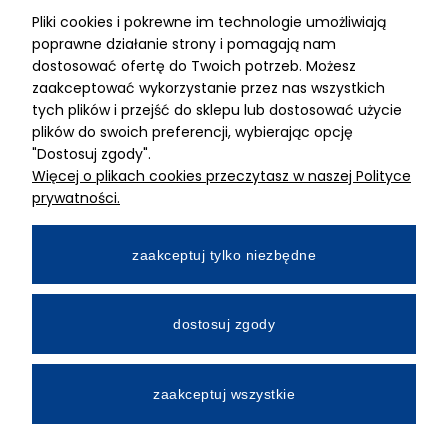
Pliki cookies i pokrewne im technologie umożliwiają
ADRES
poprawne działanie strony i pomagają nam
dostosować ofertę do Twoich potrzeb. Możesz
MIMARI sp z o.o.
zaakceptować wykorzystanie przez nas wszystkich
ul. Kurkowa 12
tych plików i przejść do sklepu lub dostosować użycie
50-210 Wrocław
plików do swoich preferencji, wybierając opcję
"Dostosuj zgody".
Dane rejestracyjne
Więcej o plikach cookies przeczytasz w naszej Polityce
NIP:8982325327
prywatności.
KRS: 0001195789
Kapitał zakładowy 100 000,00zl
zaakceptuj tylko niezbędne
Wpłacony w całości
Numer konta bankowego
dostosuj zgody
34 2490 0005 0000 4530 9115 2213
zaakceptuj wszystkie
All Rights Reserved © 2026 Mimari.com.pl