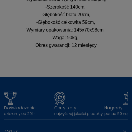
-Szerokość 140cm,
-Głębokość blatu 20cm,
-Głębokość całkowita 59cm,
Wymiary opakowania: 145x70x98cm,
Waga: 50kg,
Okres gwarancji: 12 miesięcy
Doświadczenie
Certyfikaty
Nagrody
działamy od 2011r.
najwyższej jakości produkty
ponad 50 nagr
ZAKUPY