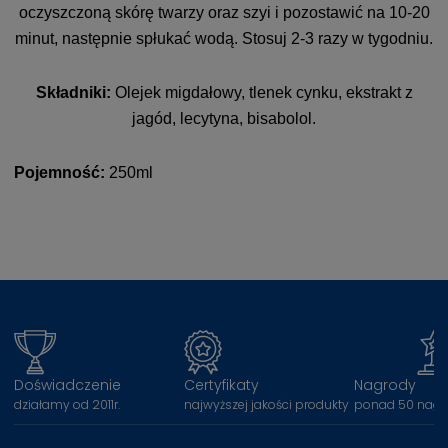
oczyszczoną skórę twarzy oraz szyi i pozostawić na 10-20
minut, następnie spłukać wodą. Stosuj 2-3 razy w tygodniu.
Składniki:
Olejek migdałowy, tlenek cynku, ekstrakt z
jagód, lecytyna, bisabolol.
Pojemność:
250ml
Doświadczenie
Certyfikaty
Nagrody
działamy od 2011r.
najwyższej jakości produkty
ponad 50 nagr