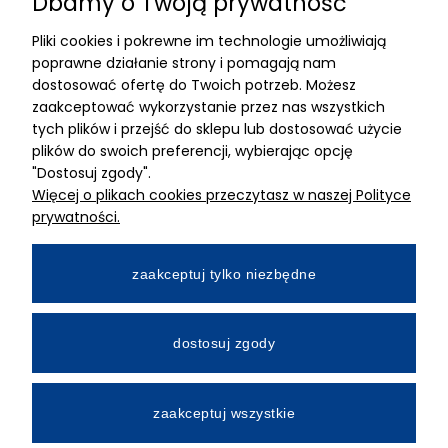
Dbamy o Twoją prywatność
Pliki cookies i pokrewne im technologie umożliwiają
ADRES
poprawne działanie strony i pomagają nam
dostosować ofertę do Twoich potrzeb. Możesz
MIMARI sp z o.o.
zaakceptować wykorzystanie przez nas wszystkich
ul. Kurkowa 12
tych plików i przejść do sklepu lub dostosować użycie
50-210 Wrocław
plików do swoich preferencji, wybierając opcję
"Dostosuj zgody".
Dane rejestracyjne
Więcej o plikach cookies przeczytasz w naszej Polityce
NIP:8982325327
prywatności.
KRS: 0001195789
Kapitał zakładowy 100 000,00zl
zaakceptuj tylko niezbędne
Wpłacony w całości
Numer konta bankowego
dostosuj zgody
34 2490 0005 0000 4530 9115 2213
zaakceptuj wszystkie
All Rights Reserved © 2026 Mimari.com.pl