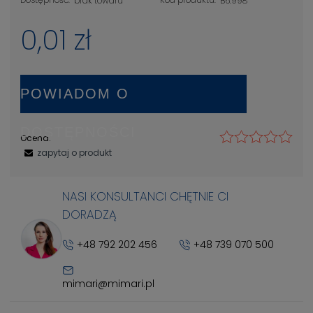
brak towaru
B6.998
0,01 zł
POWIADOM O
DOSTĘPNOŚCI
Ocena:
zapytaj o produkt
NASI KONSULTANCI CHĘTNIE CI
DORADZĄ
+48 792 202 456
+48 739 070 500
mimari@mimari.pl