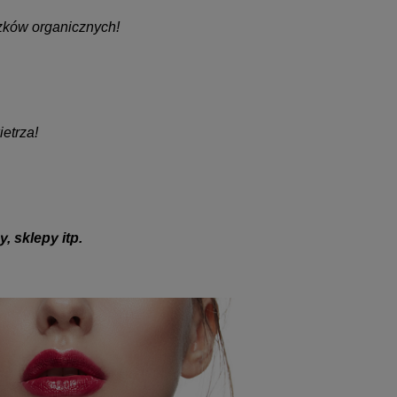
ązków organicznych!
etrza!
, sklepy itp.