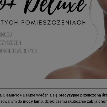
za
CleanPro+ Deluxe
wyróżnia się
precyzyjnie przeliczoną ś
osowanym do
mocy lamp
, dzięki czemu skutecznie
zabija cho