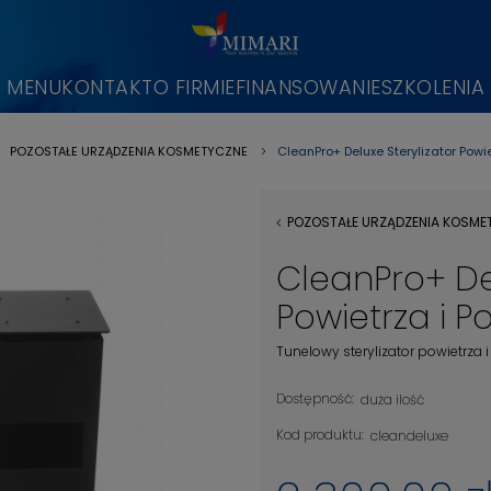
MENU
KONTAKT
O FIRMIE
FINANSOWANIE
SZKOLENIA
CleanPro+ Deluxe Sterylizator Powie
POZOSTAŁE URZĄDZENIA KOSMETYCZNE
»
POZOSTAŁE URZĄDZENIA KOSME
CleanPro+ Del
Powietrza i P
Tunelowy sterylizator powietrza
Dostępność:
duża ilość
Kod produktu:
cleandeluxe