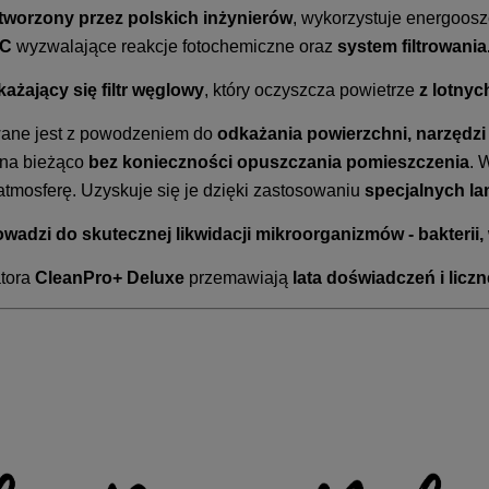
tworzony przez polskich inżynierów
, wykorzystuje energoosz
C
wyzwalające reakcje fotochemiczne oraz
system filtrowania
żający się filtr węglowy
, który oczyszcza powietrze
z lotnyc
wane jest z powodzeniem do
odkażania powierzchni, narzędzi
a na bieżąco
bez konieczności opuszczania pomieszczenia
. 
 atmosferę. Uzyskuje się je dzięki zastosowaniu
specjalnych la
owadzi do skutecznej likwidacji mikroorganizmów - bakterii, 
atora
CleanPro+ Deluxe
przemawiają
lata doświadczeń i lic