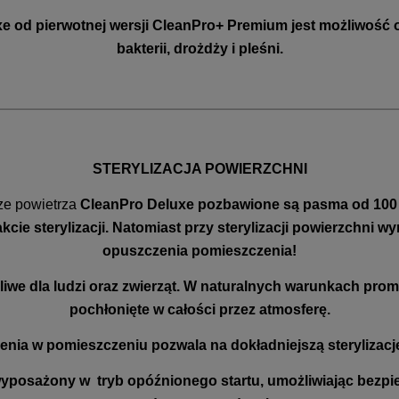
xe od pierwotnej wersji CleanPro+ Premium jest możliwość 
bakterii, drożdży i pleśni.
STERYLIZACJA POWIERZCHNI
ze powietrza
CleanPro Deluxe
pozbawione są pasma od 100
cie sterylizacji. Natomiast przy sterylizacji powierzchni
opuszczenia pomieszczenia!
iwe dla ludzi oraz zwierząt. W naturalnych warunkach promi
pochłonięte w całości przez atmosferę.
enia w pomieszczeniu pozwala na dokładniejszą sterylizacj
 wyposażony w tryb opóźnionego startu, umożliwiając bez