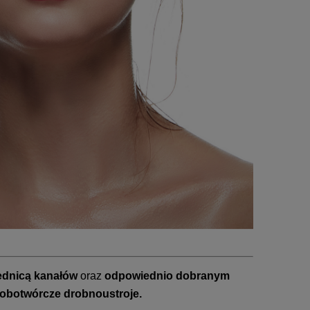
rednicą kanałów
oraz
odpowiednio dobranym
robotwórcze drobnoustroje.