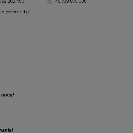
792 202 456
+48 739 070 500
ari@mimari.pl
ń nocą!
wania!