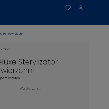
trza i Powierzchni
TYCZNE
uxe Sterylizator
owierzchni
 i pomieszczeń
Wysyłka w:
4 dni