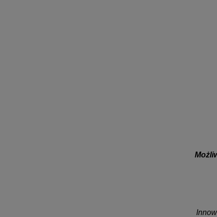
Możliw
Innow