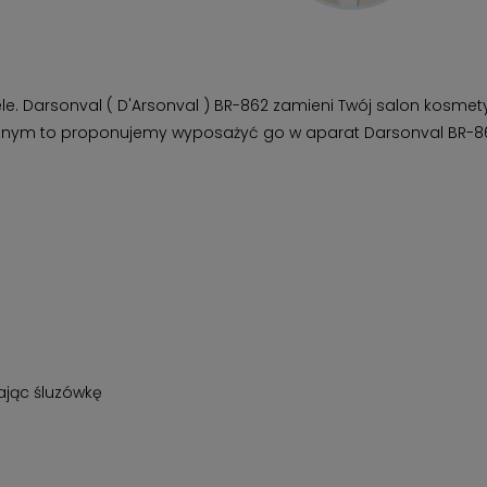
e. Darsonval ( D'Arsonval ) BR-862 zamieni Twój salon kosmety
cznym to proponujemy wyposażyć go w aparat Darsonval BR-862.
ając śluzówkę