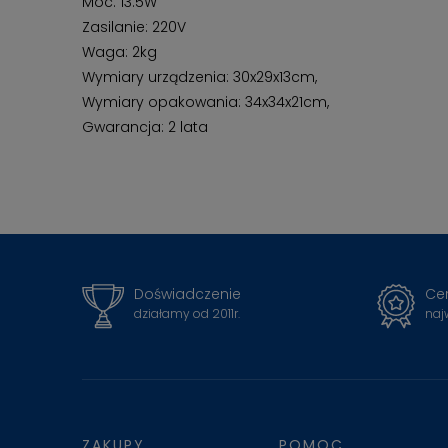
Moc: 13.5W
Zasilanie: 220V
Waga: 2kg
Wymiary urządzenia: 30x29x13cm,
Wymiary opakowania: 34x34x21cm,
Gwarancja: 2 lata
Doświadczenie
Cer
działamy od 2011r.
naj
ZAKUPY
POMOC