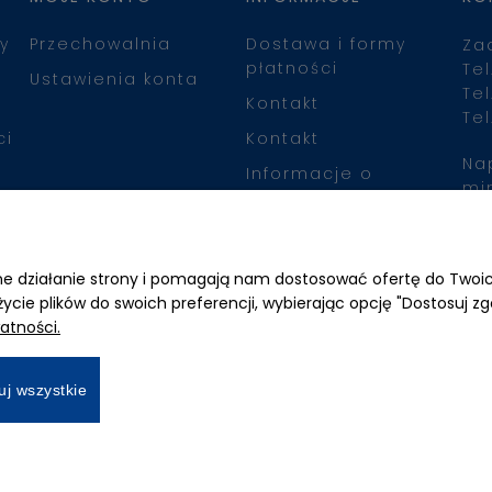
y
Przechowalnia
Dostawa i formy
Za
płatności
Tel
Ustawienia konta
Tel
Kontakt
Tel
ci
Kontakt
Na
Informacje o
mi
leasingu
Zn
awne działanie strony i pomagają nam dostosować ofertę do Two
życie plików do swoich preferencji, wybierając opcję "Dostosuj zg
atności.
uj wszystkie
All Rights Reserved © 2026 Mimari.com.pl
Realizacja:
Gabiec.pl