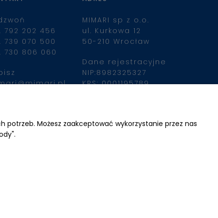
dzwoń
MIMARI sp z o.o.
. 792 202 456
ul. Kurkowa 12
. 739 070 500
50-210 Wrocław
. 730 806 060
Dane rejestracyjne
pisz
NIP:8982325327
mari@mimari.pl
KRS: 0001195789
Kapitał zakładowy 
100 000,00zl
ajdziesz nas
Wpłacony w całości
ich potrzeb. Możesz zaakceptować wykorzystanie przez nas
ody".
Numer konta 
bankowego
34 2490 0005 0000 
4530 9115 2213