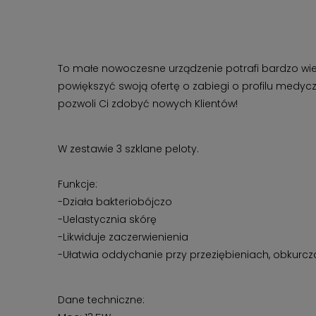
To małe nowoczesne urządzenie potrafi bardzo wiel
powiększyć swoją ofertę o zabiegi o profilu medy
pozwoli Ci zdobyć nowych Klientów!
W zestawie 3 szklane peloty.
Funkcje:
-Działa bakteriobójczo
-Uelastycznia skórę
-Likwiduje zaczerwienienia
-Ułatwia oddychanie przy przeziębieniach, obkurcz
Dane techniczne: