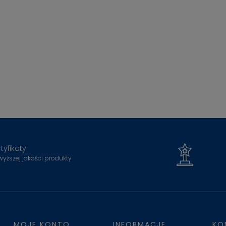
tyfikaty
wyższej jakości produkty
MOJE KONTO
INFORMACJE
KO