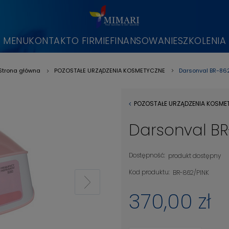
MENU
KONTAKT
O FIRMIE
FINANSOWANIE
SZKOLENIA
Darsonval BR-86
Strona główna
POZOSTAŁE URZĄDZENIA KOSMETYCZNE
»
»
POZOSTAŁE URZĄDZENIA KOSME
Darsonval B
Dostępność:
produkt dostępny
Kod produktu:
BR-862/PINK
370,00 zł