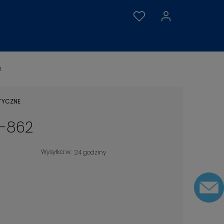
2
TYCZNE
R-862
Wysyłka w:
24 godziny