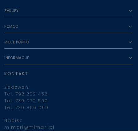
ZAKUPY
POMOC
MOJE KONTO
INFORMACJE
KONTAKT
Zadzwoń
Tel. 792 202 456
Tel. 739 070 500
Tel. 730 806 060
Napisz
mimari@mimari.pl