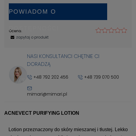
POWIADOM O
DOSTĘPNOŚCI
Ocena:
zapytaj o produkt
NASI KONSULTANCI CHĘTNIE CI
DORADZĄ
+48 792 202 456
+48 739 070 500
mimari@mimari.pl
ACNEVECT PURIFYING LOTION
Lotion przeznaczony do skóry mieszanej i tłustej. Lekko