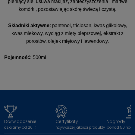
pieniący się, usuwa makijaż, zanieczyszczenia i martwe
komórki, pozostawiając skórę świeżą i czystą.
Składniki aktywne:
pantenol, triclosan, kwas glikolowy,
kwas mlekowy, wyciąg z mięty pieprzowej, ekstrakt z
porostów, olejek miętowy i lawendowy.
Pojemność:
500ml
Doświadczenie
Certyfikaty
Nagrody
działamy od 2011r.
najwyższej jakości produkty
ponad 50 nagr