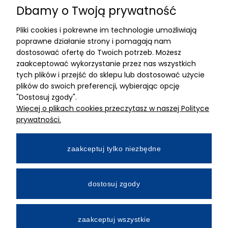
Dbamy o Twoją prywatność
Znajdziesz nas
Pliki cookies i pokrewne im technologie umożliwiają
ADRES
poprawne działanie strony i pomagają nam
dostosować ofertę do Twoich potrzeb. Możesz
MIMARI sp z o.o.
zaakceptować wykorzystanie przez nas wszystkich
ul. Kurkowa 12
tych plików i przejść do sklepu lub dostosować użycie
50-210 Wrocław
plików do swoich preferencji, wybierając opcję
"Dostosuj zgody".
Dane rejestracyjne
Więcej o plikach cookies przeczytasz w naszej Polityce
NIP:8982325327
prywatności.
KRS: 0001195789
Kapitał zakładowy 100 000,00zl
zaakceptuj tylko niezbędne
Wpłacony w całości
Numer konta bankowego
dostosuj zgody
34 2490 0005 0000 4530 9115 2213
zaakceptuj wszystkie