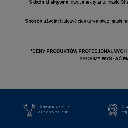
Składniki aktywne:
dwutlenek tytanu, masło Shea
Sposób użycia:
Nałożyć cienką warstwę maski na 
*CENY PRODUKTÓW PROFESJONALNYCH D
PROSIMY WYSŁAĆ MA
Doświadczenie
Cer
działamy od 2011r.
naj