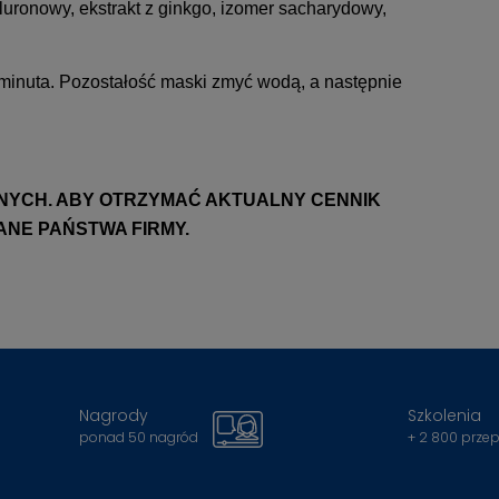
luronowy, ekstrakt z ginkgo, izomer sacharydowy,
 minuta. Pozostałość maski zmyć wodą, a następnie
NYCH. ABY OTRZYMAĆ AKTUALNY CENNIK
ANE PAŃSTWA FIRMY.
Nagrody
Szkolenia
ponad 50 nagród
+ 2 800 prze