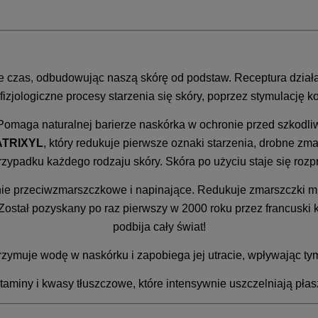
e czas, odbudowując naszą skórę od podstaw. Receptura dział
zjologiczne procesy starzenia się skóry, poprzez stymulację 
omaga naturalnej barierze naskórka w ochronie przed szkodliw
TRIXYL
, który redukuje pierwsze oznaki starzenia, drobne zm
ypadku każdego rodzaju skóry. Skóra po użyciu staje się rozpr
łanie przeciwzmarszczkowe i napinające. Redukuje zmarszczki 
 Został pozyskany po raz pierwszy w 2000 roku przez francuski
podbija cały świat!
atrzymuje wodę w naskórku i zapobiega jej utracie, wpływając 
miny i kwasy tłuszczowe, które intensywnie uszczelniają płasz