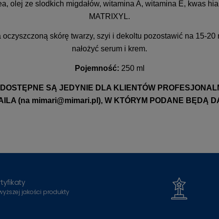
, olej ze slodkich migdałów, witamina A, witamina E, kwas hia
MATRIXYL.
oczyszczoną skórę twarzy, szyi i dekoltu pozostawić na 15-20
nałożyć serum i krem.
Pojemność:
250 ml
OSTĘPNE SĄ JEDYNIE DLA KLIENTÓW PROFESJONAL
ILA (na
mimari@mimari.pl
), W KTÓRYM PODANE BĘDĄ D
tyfikaty
wyższej jakości produkty