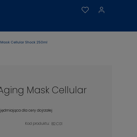
 Mask Cellular Shock 250ml
Aging Mask Cellular
rniająca dla cery dojrzałej
Kod produktu:
B2.C01