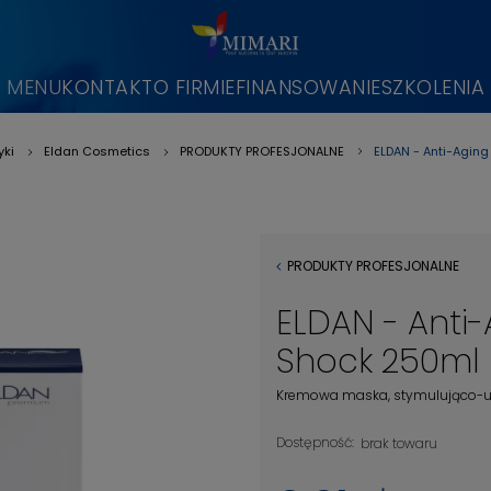
MENU
KONTAKT
O FIRMIE
FINANSOWANIE
SZKOLENIA
ELDAN - Anti-Aging
ki
Eldan Cosmetics
PRODUKTY PROFESJONALNE
»
»
»
PRODUKTY PROFESJONALNE
ELDAN - Anti-
Shock 250ml
Kremowa maska, stymulująco-ujęd
Dostępność:
brak towaru