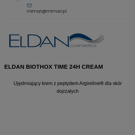
mimari@mimari.pl
ELDAN BIOTHOX TIME 24H CREAM
Ujędrniający krem z peptydem Argireline
®
dla skór
dojrzałych