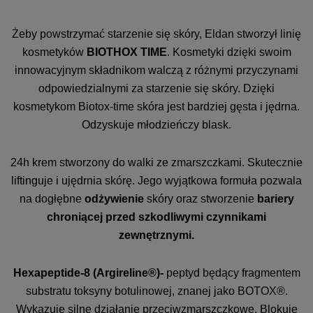
Żeby powstrzymać starzenie się skóry, Eldan stworzył linię
kosmetyków
BIOTHOX TIME
. Kosmetyki dzięki swoim
innowacyjnym składnikom walczą z różnymi przyczynami
odpowiedzialnymi za starzenie się skóry. Dzięki
kosmetykom Biotox-time skóra jest bardziej gęsta i jędrna.
Odzyskuje młodzieńczy blask.
24h krem stworzony do walki ze zmarszczkami. Skutecznie
liftinguje i ujędrnia skórę. Jego wyjątkowa formuła pozwala
na dogłębne
odżywienie
skóry oraz stworzenie
bariery
chroniącej przed szkodliwymi czynnikami
zewnętrznymi.
Hexapeptide-8 (Argireline®)-
peptyd będący fragmentem
substratu toksyny botulinowej, znanej jako BOTOX®.
Wykazuje silne działanie przeciwzmarszczkowe. Blokuje