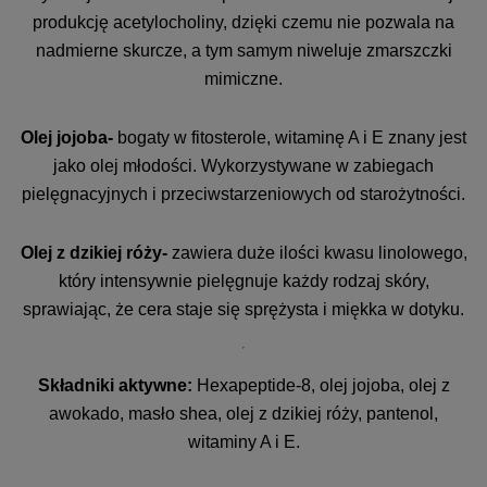
produkcję acetylocholiny, dzięki czemu nie pozwala na
nadmierne skurcze, a tym samym niweluje zmarszczki
mimiczne.
Olej jojoba-
bogaty w fitosterole, witaminę A i E znany jest
jako olej młodości. Wykorzystywane w zabiegach
pielęgnacyjnych i przeciwstarzeniowych od starożytności.
Olej z dzikiej róży-
zawiera duże ilości kwasu linolowego,
który intensywnie pielęgnuje każdy rodzaj skóry,
sprawiając, że cera staje się sprężysta i miękka w dotyku.
Składniki aktywne:
Hexapeptide-8, olej jojoba, olej z
awokado, masło shea, olej z dzikiej róży, pantenol,
witaminy A i E.