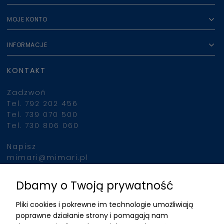
MOJE KONTO
INFORMACJE
KONTAKT
Zadzwoń
Tel. 792 202 456
Tel. 739 070 500
Tel. 730 806 060
Napisz
mimari@mimari.pl
Dbamy o Twoją prywatność
Znajdziesz nas
Pliki cookies i pokrewne im technologie umożliwiają
ADRES
poprawne działanie strony i pomagają nam