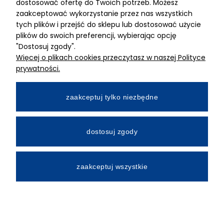
dostosować ofertę do Twoich potrzeb. Możesz
MIMARI sp z o.o.
zaakceptować wykorzystanie przez nas wszystkich
ul. Kurkowa 12
tych plików i przejść do sklepu lub dostosować użycie
50-210 Wrocław
plików do swoich preferencji, wybierając opcję
"Dostosuj zgody".
Dane rejestracyjne
Więcej o plikach cookies przeczytasz w naszej Polityce
NIP:8982325327
prywatności.
KRS: 0001195789
Kapitał zakładowy 100 000,00zl
zaakceptuj tylko niezbędne
Wpłacony w całości
Numer konta bankowego
dostosuj zgody
34 2490 0005 0000 4530 9115 2213
zaakceptuj wszystkie
All Rights Reserved © 2026 Mimari.com.pl
Realizacja:
Gabiec.pl
Sklep internetowy Shoper.pl