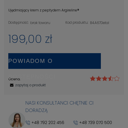
Ujędrniający krem z peptydem Argireline
®
Dostępność:
Kod produktu:
brak towaru
B4.A67Detal
199,00 zł
POWIADOM O
DOSTĘPNOŚCI
Ocena:
zapytaj o produkt
NASI KONSULTANCI CHĘTNIE CI
DORADZĄ
+48 792 202 456
+48 739 070 500