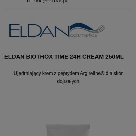
mimari@mimari.pl
ELDAN BIOTHOX TIME 24H CREAM 250ML
Ujędrniający krem z peptydem Argireline
®
dla skór
dojrzałych