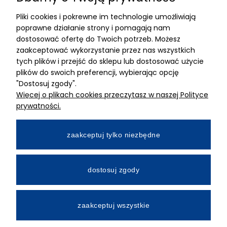
Pliki cookies i pokrewne im technologie umożliwiają
ADRES
poprawne działanie strony i pomagają nam
dostosować ofertę do Twoich potrzeb. Możesz
MIMARI sp z o.o.
zaakceptować wykorzystanie przez nas wszystkich
ul. Kurkowa 12
tych plików i przejść do sklepu lub dostosować użycie
50-210 Wrocław
plików do swoich preferencji, wybierając opcję
"Dostosuj zgody".
Dane rejestracyjne
Więcej o plikach cookies przeczytasz w naszej Polityce
NIP:8982325327
prywatności.
KRS: 0001195789
Kapitał zakładowy 100 000,00zl
zaakceptuj tylko niezbędne
Wpłacony w całości
Numer konta bankowego
dostosuj zgody
34 2490 0005 0000 4530 9115 2213
zaakceptuj wszystkie
All Rights Reserved © 2026 Mimari.com.pl