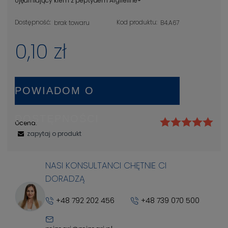
Ujędrniający krem z peptydem Argireline
®
Dostępność:
Kod produktu:
brak towaru
B4.A67
0,10 zł
POWIADOM O
DOSTĘPNOŚCI
Ocena:
zapytaj o produkt
NASI KONSULTANCI CHĘTNIE CI
DORADZĄ
+48 792 202 456
+48 739 070 500