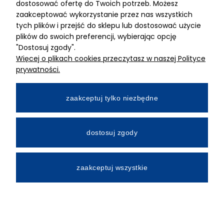
dostosować ofertę do Twoich potrzeb. Możesz
MIMARI sp z o.o.
zaakceptować wykorzystanie przez nas wszystkich
ul. Kurkowa 12
tych plików i przejść do sklepu lub dostosować użycie
50-210 Wrocław
plików do swoich preferencji, wybierając opcję
"Dostosuj zgody".
Dane rejestracyjne
Więcej o plikach cookies przeczytasz w naszej Polityce
NIP:8982325327
prywatności.
KRS: 0001195789
Kapitał zakładowy 100 000,00zl
zaakceptuj tylko niezbędne
Wpłacony w całości
Numer konta bankowego
dostosuj zgody
34 2490 0005 0000 4530 9115 2213
zaakceptuj wszystkie
All Rights Reserved © 2026 Mimari.com.pl
Realizacja:
Gabiec.pl
Sklep internetowy Shoper.pl