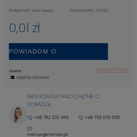
Dostępność:
Kod produktu:
brak towaru
b7.052
0,01 zł
POWIADOM O
DOSTĘPNOŚCI
Ocena:
zapytaj o produkt
NASI KONSULTANCI CHĘTNIE CI
DORADZĄ
+48 792 202 456
+48 739 070 500
mimari@mimari.pl