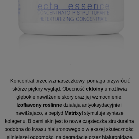
Koncentrat przeciwzmarszczkowy pomaga przywrócić
skórze piękny wygląd. Obecność
ektoiny
umożliwia
głębokie nawilżenie skóry oraz jej wzmocnienie.
Izoflawony roślinne
działają antyoksydacyjnie i
nawilżająco, a peptyd
Matrixyl
stymuluje syntezę
kolagenu. Bioami skin jest to nowa cząsteczka strukturalna
podobna do kwasu hialuronowego o większej skuteczności
i silniejszej odporności na degradację przez hialuronidazę.