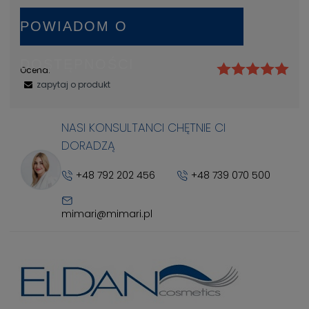
POWIADOM O
DOSTĘPNOŚCI
Ocena:
zapytaj o produkt
NASI KONSULTANCI CHĘTNIE CI
DORADZĄ
+48 792 202 456
+48 739 070 500
mimari@mimari.pl