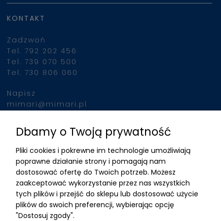
KONTAKT
Zadzwoń
Tel. 792 202 456
Tel. 739 070 500
Tel. 730 806 060
Napisz
mimari@mimari.pl
Dbamy o Twoją prywatność
Znajdziesz nas
Pliki cookies i pokrewne im technologie umożliwiają
ADRES
poprawne działanie strony i pomagają nam
dostosować ofertę do Twoich potrzeb. Możesz
MIMARI sp z o.o.
zaakceptować wykorzystanie przez nas wszystkich
ul. Kurkowa 12
tych plików i przejść do sklepu lub dostosować użycie
50-210 Wrocław
plików do swoich preferencji, wybierając opcję
"Dostosuj zgody".