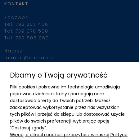
KONTAKT
Zadzwoń
Tel. 792 202 456
Tel. 739 070 500
Tel. 730 806 060
Napisz
mimari@mimari.pl
Dbamy o Twoją prywatność
Znajdziesz nas
Pliki cookies i pokrewne im technologie umożliwiają
ADRES
poprawne działanie strony i pomagają nam
dostosować ofertę do Twoich potrzeb. Możesz
MIMARI sp z o.o.
zaakceptować wykorzystanie przez nas wszystkich
ul. Kurkowa 12
tych plików i przejść do sklepu lub dostosować użycie
50-210 Wrocław
plików do swoich preferencji, wybierając opcję
"Dostosuj zgody".
Dane rejestracyjne
Więcej o plikach cookies przeczytasz w naszej Polityce