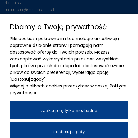
Napisz
mimari@mimari.pl
Dbamy o Twoją prywatność
Znajdziesz nas
Pliki cookies i pokrewne im technologie umożliwiają
ADRES
poprawne działanie strony i pomagają nam
dostosować ofertę do Twoich potrzeb. Możesz
MIMARI sp z o.o.
zaakceptować wykorzystanie przez nas wszystkich
ul. Kurkowa 12
tych plików i przejść do sklepu lub dostosować użycie
50-210 Wrocław
plików do swoich preferencji, wybierając opcję
"Dostosuj zgody".
Dane rejestracyjne
Więcej o plikach cookies przeczytasz w naszej Polityce
NIP:8982325327
prywatności.
KRS: 0001195789
Kapitał zakładowy 100 000,00zl
zaakceptuj tylko niezbędne
Wpłacony w całości
Numer konta bankowego
dostosuj zgody