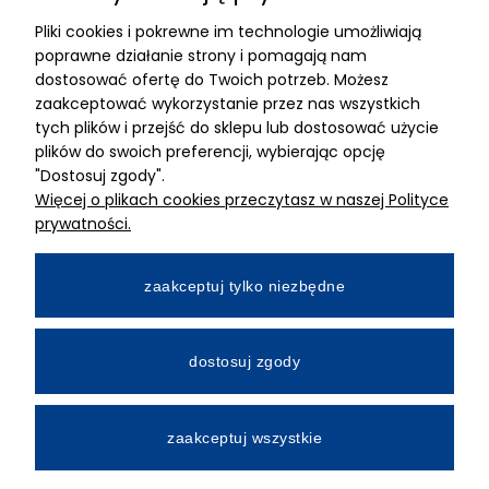
Pliki cookies i pokrewne im technologie umożliwiają
ADRES
poprawne działanie strony i pomagają nam
dostosować ofertę do Twoich potrzeb. Możesz
MIMARI sp z o.o.
zaakceptować wykorzystanie przez nas wszystkich
ul. Kurkowa 12
tych plików i przejść do sklepu lub dostosować użycie
50-210 Wrocław
plików do swoich preferencji, wybierając opcję
"Dostosuj zgody".
Dane rejestracyjne
Więcej o plikach cookies przeczytasz w naszej Polityce
NIP:8982325327
prywatności.
KRS: 0001195789
Kapitał zakładowy 100 000,00zl
zaakceptuj tylko niezbędne
Wpłacony w całości
Numer konta bankowego
dostosuj zgody
34 2490 0005 0000 4530 9115 2213
zaakceptuj wszystkie
All Rights Reserved © 2026 Mimari.com.pl