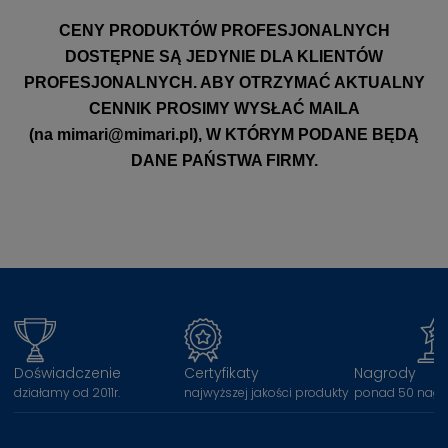
CENY PRODUKTÓW PROFESJONALNYCH
DOSTĘPNE SĄ JEDYNIE DLA KLIENTÓW
PROFESJONALNYCH. ABY OTRZYMAĆ AKTUALNY
CENNIK PROSIMY WYSŁAĆ MAILA
(na
mimari@mimari.pl
), W KTÓRYM PODANE BĘDĄ
DANE PAŃSTWA FIRMY.
Doświadczenie
Certyfikaty
Nagrody
działamy od 2011r.
najwyższej jakości produkty
ponad 50 nagr