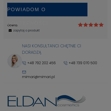
POWIADOM O
DOSTĘPNOŚCI
Ocena:
zapytaj o produkt
NASI KONSULTANCI CHĘTNIE CI
DORADZĄ
+48 792 202 456
+48 739 070 500
mimari@mimari.pl