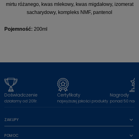
mirtu różanego, kwas mlekowy, kwas migdałowy, izomerat
sacharydowy, kompleks NMF, pantenol
Pojemność:
200ml
Doświadczenie
Certyfikaty
Nagrody
działamy od 2011r.
najwyższej jakości produkty
ponad 50 nagr
ZAKUPY
POMOC