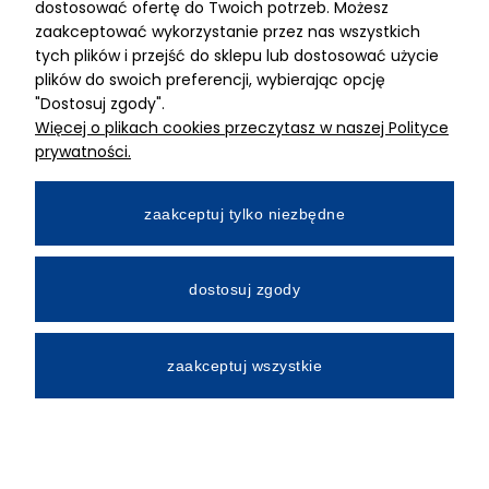
dostosować ofertę do Twoich potrzeb. Możesz
MIMARI sp z o.o.
zaakceptować wykorzystanie przez nas wszystkich
ul. Kurkowa 12
tych plików i przejść do sklepu lub dostosować użycie
50-210 Wrocław
plików do swoich preferencji, wybierając opcję
"Dostosuj zgody".
Dane rejestracyjne
Więcej o plikach cookies przeczytasz w naszej Polityce
NIP:8982325327
prywatności.
KRS: 0001195789
Kapitał zakładowy 100 000,00zl
zaakceptuj tylko niezbędne
Wpłacony w całości
Numer konta bankowego
dostosuj zgody
34 2490 0005 0000 4530 9115 2213
zaakceptuj wszystkie
All Rights Reserved © 2026 Mimari.com.pl
Realizacja:
Gabiec.pl
Sklep internetowy Shoper.pl