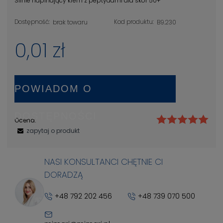
Silnie napinający krem z peptydami dla skór 50+
Dostępność:
Kod produktu:
brak towaru
B9.230
0,01 zł
POWIADOM O
DOSTĘPNOŚCI
Ocena:
zapytaj o produkt
NASI KONSULTANCI CHĘTNIE CI
DORADZĄ
+48 792 202 456
+48 739 070 500