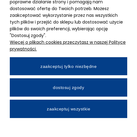
ADRES
poprawne działanie strony i pomagają nam
dostosować ofertę do Twoich potrzeb. Możesz
MIMARI sp z o.o.
zaakceptować wykorzystanie przez nas wszystkich
ul. Kurkowa 12
tych plików i przejść do sklepu lub dostosować użycie
50-210 Wrocław
plików do swoich preferencji, wybierając opcję
"Dostosuj zgody".
Dane rejestracyjne
Więcej o plikach cookies przeczytasz w naszej Polityce
NIP:8982325327
prywatności.
KRS: 0001195789
Kapitał zakładowy 100 000,00zl
zaakceptuj tylko niezbędne
Wpłacony w całości
Numer konta bankowego
dostosuj zgody
34 2490 0005 0000 4530 9115 2213
zaakceptuj wszystkie
All Rights Reserved © 2026 Mimari.com.pl
Realizacja:
Gabiec.pl