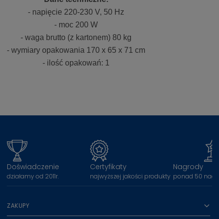
- napięcie 220-230 V, 50 Hz
- moc 200 W
- waga brutto (z kartonem) 80 kg
- wymiary opakowania 170 x 65 x 71 cm
- ilość opakowań: 1
Doświadczenie
Certyfikaty
Nagrody
działamy od 2011r.
najwyższej jakości produkty
ponad 50 nagr
ZAKUPY