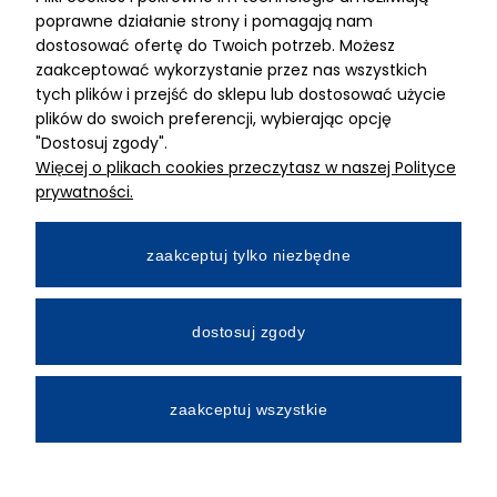
ADRES
poprawne działanie strony i pomagają nam
dostosować ofertę do Twoich potrzeb. Możesz
MIMARI sp z o.o.
zaakceptować wykorzystanie przez nas wszystkich
ul. Kurkowa 12
tych plików i przejść do sklepu lub dostosować użycie
50-210 Wrocław
plików do swoich preferencji, wybierając opcję
"Dostosuj zgody".
Dane rejestracyjne
Więcej o plikach cookies przeczytasz w naszej Polityce
NIP:8982325327
prywatności.
KRS: 0001195789
Kapitał zakładowy 100 000,00zl
zaakceptuj tylko niezbędne
Wpłacony w całości
Numer konta bankowego
dostosuj zgody
34 2490 0005 0000 4530 9115 2213
zaakceptuj wszystkie
All Rights Reserved © 2026 Mimari.com.pl