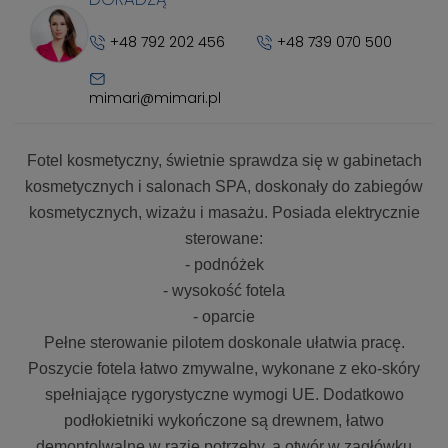
+48 792 202 456
+48 739 070 500
mimari@mimari.pl
Fotel kosmetyczny, świetnie sprawdza się w gabinetach
kosmetycznych i salonach SPA, doskonały do zabiegów
kosmetycznych, wizażu i masażu. Posiada elektrycznie
sterowane:
- podnóżek
- wysokość fotela
- oparcie
Pełne sterowanie pilotem doskonale ułatwia pracę.
Poszycie fotela łatwo zmywalne, wykonane z eko-skóry
spełniające rygorystyczne wymogi UE. Dodatkowo
podłokietniki wykończone są drewnem, łatwo
demontolwalne w razie potrzeby, a otwór w zagłówku