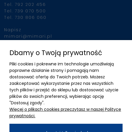
Tel. 792 202 456
Tel. 739 070 500
Tel. 730 806 060
Napisz
mimari@mimari.pl
Dbamy o Twoją prywatność
Znajdziesz nas
Pliki cookies i pokrewne im technologie umożliwiają
ADRES
poprawne działanie strony i pomagają nam
dostosować ofertę do Twoich potrzeb. Możesz
MIMARI sp z o.o.
zaakceptować wykorzystanie przez nas wszystkich
ul. Kurkowa 12
tych plików i przejść do sklepu lub dostosować użycie
50-210 Wrocław
plików do swoich preferencji, wybierając opcję
"Dostosuj zgody".
Dane rejestracyjne
Więcej o plikach cookies przeczytasz w naszej Polityce
NIP:8982325327
prywatności.
KRS: 0001195789
Kapitał zakładowy 100 000,00zl