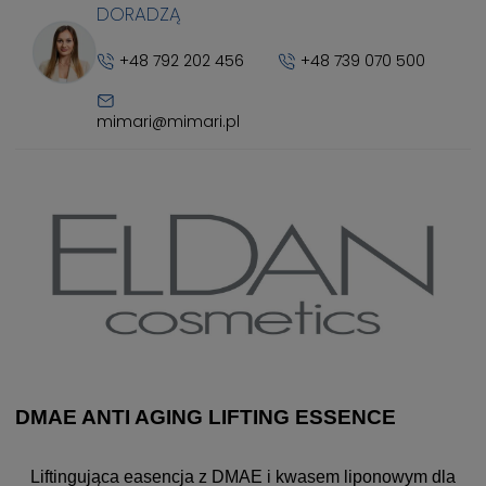
DORADZĄ
+48 792 202 456
+48 739 070 500
mimari@mimari.pl
DMAE ANTI AGING LIFTING ESSENCE
Liftingująca easencja z DMAE i kwasem liponowym dla