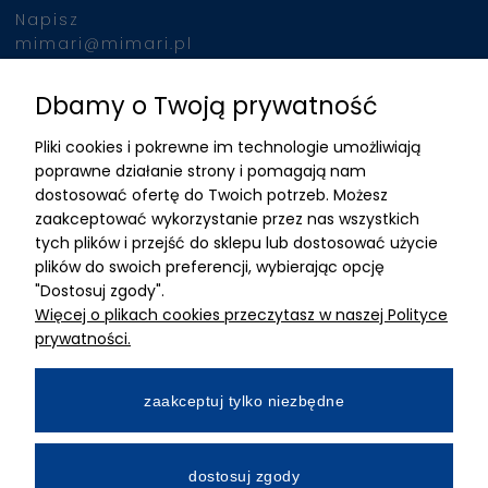
Napisz
mimari@mimari.pl
Dbamy o Twoją prywatność
Znajdziesz nas
Pliki cookies i pokrewne im technologie umożliwiają
ADRES
poprawne działanie strony i pomagają nam
dostosować ofertę do Twoich potrzeb. Możesz
MIMARI sp z o.o.
zaakceptować wykorzystanie przez nas wszystkich
ul. Kurkowa 12
tych plików i przejść do sklepu lub dostosować użycie
50-210 Wrocław
plików do swoich preferencji, wybierając opcję
"Dostosuj zgody".
Dane rejestracyjne
Więcej o plikach cookies przeczytasz w naszej Polityce
NIP:8982325327
prywatności.
KRS: 0001195789
Kapitał zakładowy 100 000,00zl
zaakceptuj tylko niezbędne
Wpłacony w całości
Numer konta bankowego
dostosuj zgody