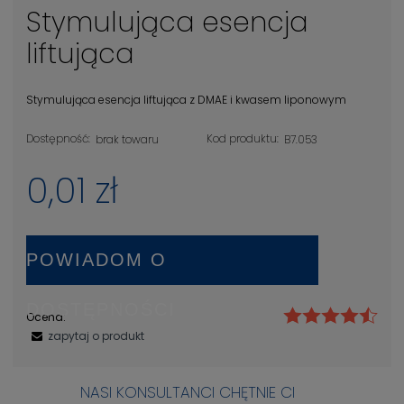
Stymulująca esencja
liftująca
Stymulująca esencja liftująca z DMAE i kwasem liponowym
Dostępność:
Kod produktu:
brak towaru
B7.053
0,01 zł
POWIADOM O
DOSTĘPNOŚCI
Ocena:
zapytaj o produkt
NASI KONSULTANCI CHĘTNIE CI