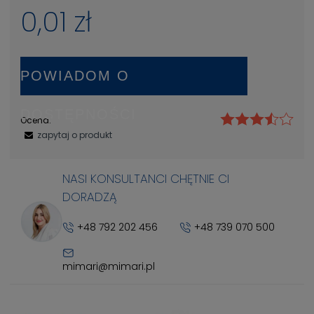
0,01 zł
POWIADOM O
DOSTĘPNOŚCI
Ocena:
zapytaj o produkt
NASI KONSULTANCI CHĘTNIE CI
DORADZĄ
+48 792 202 456
+48 739 070 500
mimari@mimari.pl