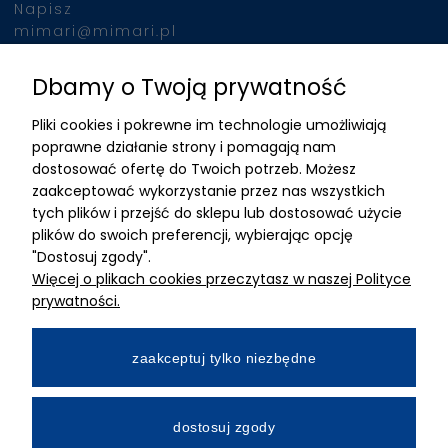
Napisz
mimari@mimari.pl
Dbamy o Twoją prywatność
Znajdziesz nas
Pliki cookies i pokrewne im technologie umożliwiają
ADRES
poprawne działanie strony i pomagają nam
dostosować ofertę do Twoich potrzeb. Możesz
MIMARI sp z o.o.
zaakceptować wykorzystanie przez nas wszystkich
ul. Kurkowa 12
tych plików i przejść do sklepu lub dostosować użycie
50-210 Wrocław
plików do swoich preferencji, wybierając opcję
"Dostosuj zgody".
Dane rejestracyjne
Więcej o plikach cookies przeczytasz w naszej Polityce
NIP:8982325327
prywatności.
KRS: 0001195789
Kapitał zakładowy 100 000,00zl
zaakceptuj tylko niezbędne
Wpłacony w całości
Numer konta bankowego
dostosuj zgody