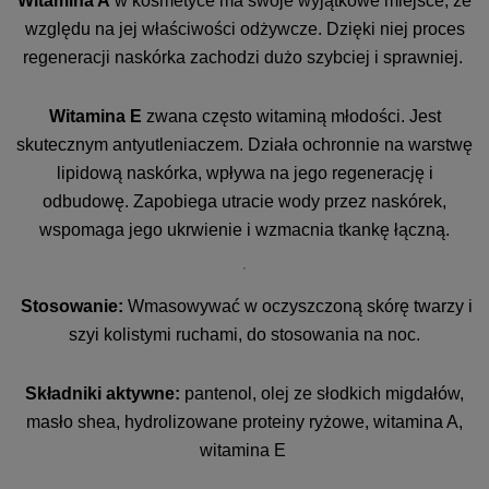
Witamina A
w kosmetyce ma swoje wyjątkowe miejsce, ze
względu na jej właściwości odżywcze. Dzięki niej proces
regeneracji naskórka zachodzi dużo szybciej i sprawniej.
Witamina E
zwana często witaminą młodości. Jest
skutecznym antyutleniaczem. Działa ochronnie na warstwę
lipidową naskórka, wpływa na jego regenerację i
odbudowę. Zapobiega utracie wody przez naskórek,
wspomaga jego ukrwienie i wzmacnia tkankę łączną.
Stosowanie:
Wmasowywać w oczyszczoną skórę twarzy i
szyi kolistymi ruchami, do stosowania na noc.
Składniki aktywne:
pantenol, olej ze słodkich migdałów,
masło shea, hydrolizowane proteiny ryżowe, witamina A,
witamina E