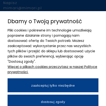
Napisz
mimari@mimari.pl
Dbamy o Twoją prywatność
Znajdziesz nas
Pliki cookies i pokrewne im technologie umożliwiają
ADRES
poprawne działanie strony i pomagają nam
dostosować ofertę do Twoich potrzeb. Możesz
MIMARI sp z o.o.
zaakceptować wykorzystanie przez nas wszystkich
ul. Kurkowa 12
tych plików i przejść do sklepu lub dostosować użycie
50-210 Wrocław
plików do swoich preferencji, wybierając opcję
"Dostosuj zgody".
Dane rejestracyjne
Więcej o plikach cookies przeczytasz w naszej Polityce
NIP:8982325327
prywatności.
KRS: 0001195789
Kapitał zakładowy 100 000,00zl
zaakceptuj tylko niezbędne
Wpłacony w całości
Numer konta bankowego
dostosuj zgody